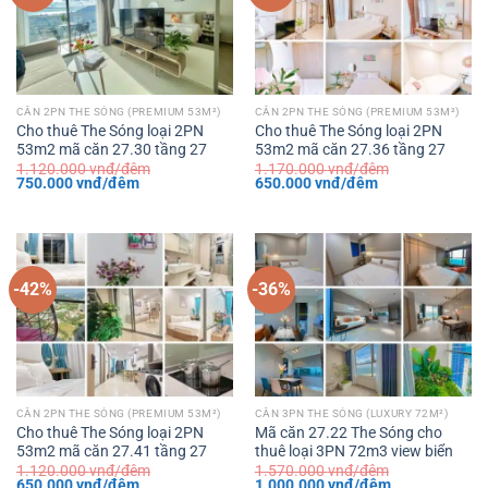
CĂN 2PN THE SÓNG (PREMIUM 53M²)
CĂN 2PN THE SÓNG (PREMIUM 53M²)
Cho thuê The Sóng loại 2PN
Cho thuê The Sóng loại 2PN
53m2 mã căn 27.30 tầng 27
53m2 mã căn 27.36 tầng 27
1.120.000
vnđ/đêm
1.170.000
vnđ/đêm
Giá
Giá
Giá
Giá
750.000
vnđ/đêm
650.000
vnđ/đêm
gốc
hiện
gốc
hiện
là:
tại
là:
tại
1.120.000 vnđ/
là:
1.170.000 vnđ/
là:
đêm.
750.000 vnđ/
đêm.
650.000 vnđ/
đêm.
đêm.
-42%
-36%
CĂN 2PN THE SÓNG (PREMIUM 53M²)
CĂN 3PN THE SÓNG (LUXURY 72M²)
Cho thuê The Sóng loại 2PN
Mã căn 27.22 The Sóng cho
53m2 mã căn 27.41 tầng 27
thuê loại 3PN 72m3 view biển
1.120.000
vnđ/đêm
1.570.000
vnđ/đêm
Giá
Giá
Giá
Giá
650.000
vnđ/đêm
1.000.000
vnđ/đêm