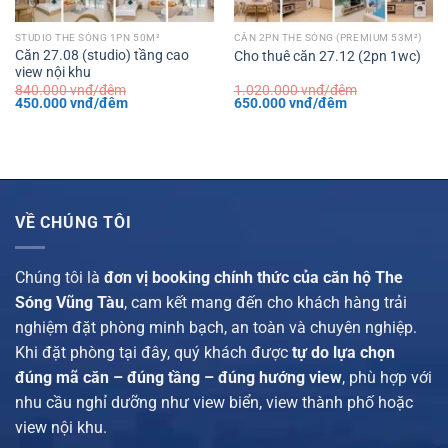
STUDIO THE SÓNG 1PN 50M²
CĂN 2PN THE SÓNG (PREMIUM 53M²)
Căn 27.08 (studio) tầng cao
Cho thuê căn 27.12 (2pn 1wc)
view nội khu
840.000
vnđ/đêm
1.020.000
vnđ/đêm
Giá
Giá
Giá
Giá
450.000
vnđ/đêm
650.000
vnđ/đêm
gốc
hiện
gốc
hiện
là:
tại
là:
tại
840.000 vnđ/
là:
1.020.000 vnđ/
là:
đêm.
450.000 vnđ/
đêm.
650.000 vnđ/
đêm.
đêm.
VỀ CHÚNG TÔI
Chúng tôi là
đơn vị booking chính thức của căn hộ The
Sóng Vũng Tàu
, cam kết mang đến cho khách hàng trải
nghiệm đặt phòng minh bạch, an toàn và chuyên nghiệp.
Khi đặt phòng tại đây, quý khách được
tự do lựa chọn
đúng mã căn – đúng tầng – đúng hướng view
, phù hợp với
nhu cầu nghỉ dưỡng như view biển, view thành phố hoặc
view nội khu.