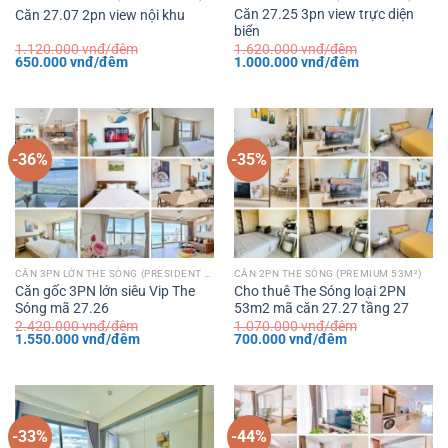
Căn 27.25 3pn view trực diện
Căn 27.07 2pn view nội khu
biển
1.120.000
vnđ/đêm
1.620.000
vnđ/đêm
Giá
Giá
Giá
Giá
650.000
vnđ/đêm
1.000.000
vnđ/đêm
gốc
hiện
gốc
hiện
là:
tại
là:
tại
1.120.000 vnđ/
là:
1.620.000 vnđ/
là:
đêm.
650.000 vnđ/
đêm.
1.000.000 vnđ
đêm.
đêm.
-36%
-35%
CĂN 3PN LỚN THE SÓNG (PRESIDENT 122M²)
CĂN 2PN THE SÓNG (PREMIUM 53M²)
Căn gốc 3PN lớn siêu Vip The
Cho thuê The Sóng loại 2PN
Sóng mã 27.26
53m2 mã căn 27.27 tầng 27
2.420.000
vnđ/đêm
1.070.000
vnđ/đêm
Giá
Giá
Giá
Giá
1.550.000
vnđ/đêm
700.000
vnđ/đêm
gốc
hiện
gốc
hiện
là:
tại
là:
tại
2.420.000 vnđ/
là:
1.070.000 vnđ/
là:
đêm.
1.550.000 vnđ/
đêm.
700.000 vnđ/
đêm.
đêm.
-33%
-44%