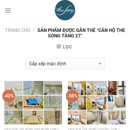
Chuyển
đến
nội
dung
TRANG CHỦ
/
SẢN PHẨM ĐƯỢC GẮN THẺ “CĂN HỘ THE
SÓNG TẦNG 27”
LỌC
-42%
-38%
CĂN 2PN THE SÓNG (PREMIUM 53M²)
CĂN 3PN THE SÓNG (LUXURY 72M²)