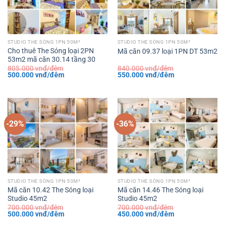
STUDIO THE SÓNG 1PN 50M²
STUDIO THE SÓNG 1PN 50M²
Cho thuê The Sóng loại 2PN
Mã căn 09.37 loại 1PN DT 53m2
53m2 mã căn 30.14 tầng 30
805.000
vnđ/đêm
840.000
vnđ/đêm
Giá
Giá
Giá
Giá
500.000
vnđ/đêm
550.000
vnđ/đêm
gốc
hiện
gốc
hiện
là:
tại
là:
tại
805.000 vnđ/
là:
840.000 vnđ/
là:
đêm.
500.000 vnđ/
đêm.
550.000 vnđ/
đêm.
đêm.
-29%
-36%
STUDIO THE SÓNG 1PN 50M²
STUDIO THE SÓNG 1PN 50M²
Mã căn 10.42 The Sóng loại
Mã căn 14.46 The Sóng loại
Studio 45m2
Studio 45m2
700.000
vnđ/đêm
700.000
vnđ/đêm
Giá
Giá
Giá
Giá
500.000
vnđ/đêm
450.000
vnđ/đêm
gốc
hiện
gốc
hiện