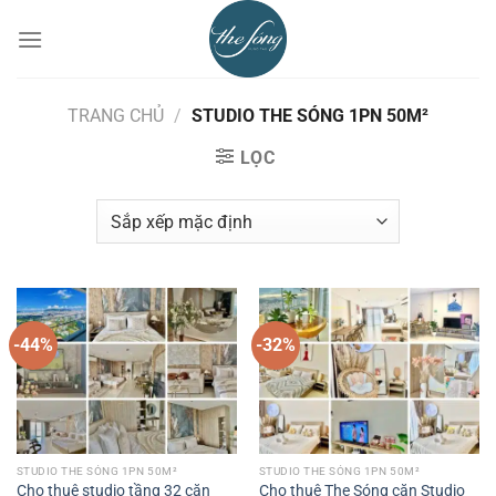
Chuyển
đến
nội
dung
TRANG CHỦ
/
STUDIO THE SÓNG 1PN 50M²
LỌC
-44%
-32%
STUDIO THE SÓNG 1PN 50M²
STUDIO THE SÓNG 1PN 50M²
Cho thuê studio tầng 32 căn
Cho thuê The Sóng căn Studio