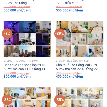
32.39 The Sóng
17.39 siêu cute
975.000
vnđ/đêm
805.000
vnđ/đêm
Giá
Giá
Giá
Giá
550.000
vnđ/đêm
550.000
vnđ/đêm
gốc
hiện
gốc
hiện
là:
tại
là:
tại
975.000 vnđ/
là:
805.000 vnđ/
là:
đêm.
550.000 vnđ/
đêm.
550.000 vnđ/
đêm.
đêm.
-8%
-39%
STUDIO THE SÓNG 1PN 50M²
STUDIO THE SÓNG 1PN 50M²
Cho thuê The Sóng loại 2PN
Cho thuê The Sóng loại 2PN
53m2 mã căn 11.37 tầng 11
53m2 mã căn 22.48 tầng 22
380.000
vnđ/đêm
735.000
vnđ/đêm
Giá
Giá
Giá
Giá
350.000
vnđ/đêm
450.000
vnđ/đêm
gốc
hiện
gốc
hiện
là:
tại
là:
tại
380.000 vnđ/
là:
735.000 vnđ/
là:
đêm.
350.000 vnđ/
đêm.
450.000 vnđ/
đêm.
đêm.
-38%
-35%