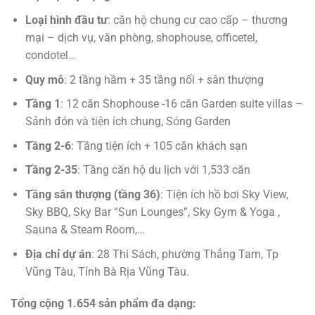
Loại hình đầu tư
: căn hộ chung cư cao cấp – thương
mại – dịch vụ, văn phòng, shophouse, officetel,
condotel…
Quy mô
: 2 tầng hầm + 35 tầng nổi + sân thượng
Tầng 1
: 12 căn Shophouse -16 căn Garden suite villas –
Sảnh đón và tiện ích chung, Sóng Garden
Tầng 2-6
: Tầng tiện ích + 105 căn khách sạn
Tầng 2-35
: Tầng căn hộ du lịch với 1,533 căn
Tầng sân thượng (tầng 36)
: Tiện ích hồ bơi Sky View,
Sky BBQ, Sky Bar “Sun Lounges”, Sky Gym & Yoga ,
Sauna & Steam Room,…
Địa chỉ dự án
: 28 Thi Sách, phường Thắng Tam, Tp
Vũng Tàu, Tỉnh Bà Rịa Vũng Tàu.
Tổng cộng 1.654 sản phẩm đa dạng: