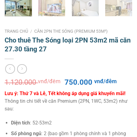
TRANG CHỦ
/
CĂN 2PN THE SÓNG (PREMIUM 53M²)
Cho thuê The Sóng loại 2PN 53m2 mã căn
27.30 tầng 27
Giá
Giá
1.120.000
vnđ/đêm
750.000
vnđ/đêm
gốc
hiện
Lưu ý: Thứ 7 và Lễ, Tết không áp dụng giá khuyến mãi!
là:
tại
Thông tin chi tiết về căn Premium (2PN, 1WC, 53m2) như
1.120.000 vnđ/
là:
sau:
đêm.
750.0
đêm.
Diện tích
: 52-53m2
Số phòng ngủ
: 2 (bao gồm 1 phòng chính và 1 phòng