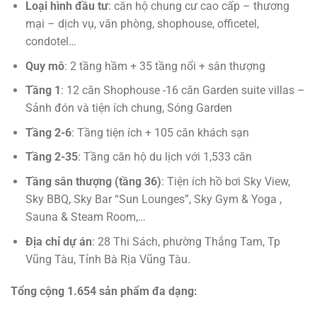
Loại hình đầu tư
: căn hộ chung cư cao cấp – thương
mại – dịch vụ, văn phòng, shophouse, officetel,
condotel…
Quy mô
: 2 tầng hầm + 35 tầng nổi + sân thượng
Tầng 1
: 12 căn Shophouse -16 căn Garden suite villas –
Sảnh đón và tiện ích chung, Sóng Garden
Tầng 2-6
: Tầng tiện ích + 105 căn khách sạn
Tầng 2-35
: Tầng căn hộ du lịch với 1,533 căn
Tầng sân thượng (tầng 36)
: Tiện ích hồ bơi Sky View,
Sky BBQ, Sky Bar “Sun Lounges”, Sky Gym & Yoga ,
Sauna & Steam Room,…
Địa chỉ dự án
: 28 Thi Sách, phường Thắng Tam, Tp
Vũng Tàu, Tỉnh Bà Rịa Vũng Tàu.
Tổng cộng 1.654 sản phẩm đa dạng: