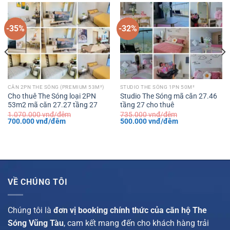
-35%
-32%
CĂN 2PN THE SÓNG (PREMIUM 53M²)
STUDIO THE SÓNG 1PN 50M²
Cho thuê The Sóng loại 2PN
Studio The Sóng mã căn 27.46
53m2 mã căn 27.27 tầng 27
tầng 27 cho thuê
1.070.000
vnđ/đêm
735.000
vnđ/đêm
Giá
Giá
Giá
Giá
700.000
vnđ/đêm
500.000
vnđ/đêm
gốc
hiện
gốc
hiện
là:
tại
là:
tại
1.070.000 vnđ/
là:
735.000 vnđ/
là:
đêm.
700.000 vnđ/
đêm.
500.000 vnđ/
đêm.
đêm.
VỀ CHÚNG TÔI
Chúng tôi là
đơn vị booking chính thức của căn hộ The
Sóng Vũng Tàu
, cam kết mang đến cho khách hàng trải