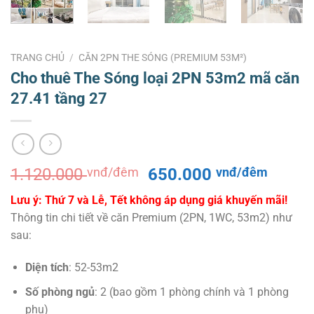
TRANG CHỦ
/
CĂN 2PN THE SÓNG (PREMIUM 53M²)
Cho thuê The Sóng loại 2PN 53m2 mã căn
27.41 tầng 27
Giá
Giá
1.120.000
vnđ/đêm
650.000
vnđ/đêm
gốc
hiện
Lưu ý: Thứ 7 và Lễ, Tết không áp dụng giá khuyến mãi!
là:
tại
Thông tin chi tiết về căn Premium (2PN, 1WC, 53m2) như
1.120.000 vnđ/
là:
sau:
đêm.
650.0
đêm.
Diện tích
: 52-53m2
Số phòng ngủ
: 2 (bao gồm 1 phòng chính và 1 phòng
phụ)