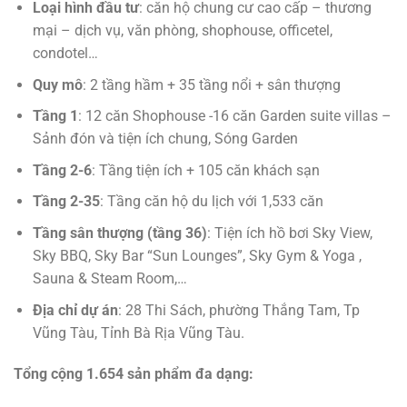
Loại hình đầu tư
: căn hộ chung cư cao cấp – thương
mại – dịch vụ, văn phòng, shophouse, officetel,
condotel…
Quy mô
: 2 tầng hầm + 35 tầng nổi + sân thượng
Tầng 1
: 12 căn Shophouse -16 căn Garden suite villas –
Sảnh đón và tiện ích chung, Sóng Garden
Tầng 2-6
: Tầng tiện ích + 105 căn khách sạn
Tầng 2-35
: Tầng căn hộ du lịch với 1,533 căn
Tầng sân thượng (tầng 36)
: Tiện ích hồ bơi Sky View,
Sky BBQ, Sky Bar “Sun Lounges”, Sky Gym & Yoga ,
Sauna & Steam Room,…
Địa chỉ dự án
: 28 Thi Sách, phường Thắng Tam, Tp
Vũng Tàu, Tỉnh Bà Rịa Vũng Tàu.
Tổng cộng 1.654 sản phẩm đa dạng: