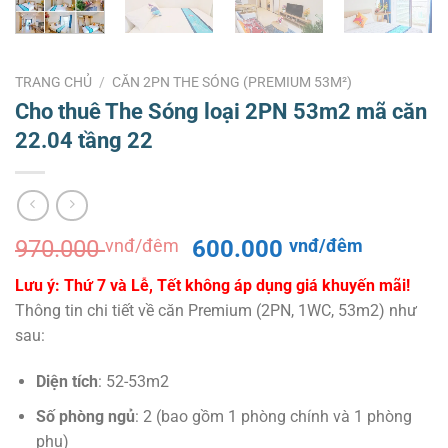
TRANG CHỦ
/
CĂN 2PN THE SÓNG (PREMIUM 53M²)
Cho thuê The Sóng loại 2PN 53m2 mã căn
22.04 tầng 22
Giá
Giá
970.000
vnđ/đêm
600.000
vnđ/đêm
gốc
hiện
Lưu ý: Thứ 7 và Lễ, Tết không áp dụng giá khuyến mãi!
là:
tại
Thông tin chi tiết về căn Premium (2PN, 1WC, 53m2) như
970.000 vnđ/
là:
sau:
đêm.
600.000
đêm.
Diện tích
: 52-53m2
Số phòng ngủ
: 2 (bao gồm 1 phòng chính và 1 phòng
phụ)