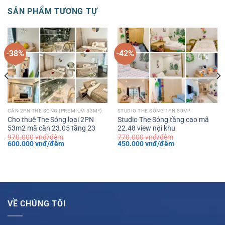
SẢN PHẨM TƯƠNG TỰ
-38%
-42%
CĂN 2PN THE SÓNG (PREMIUM 53M²)
STUDIO THE SÓNG 1PN 50M²
Cho thuê The Sóng loại 2PN
Studio The Sóng tầng cao mã
53m2 mã căn 23.05 tầng 23
22.48 view nội khu
970.000
vnđ/đêm
770.000
vnđ/đêm
Giá
Giá
Giá
Giá
600.000
vnđ/đêm
450.000
vnđ/đêm
gốc
hiện
gốc
hiện
là:
tại
là:
tại
970.000 vnđ/
là:
770.000 vnđ/
là:
đêm.
600.000 vnđ/
đêm.
450.000 vnđ/
đêm.
đêm.
VỀ CHÚNG TÔI