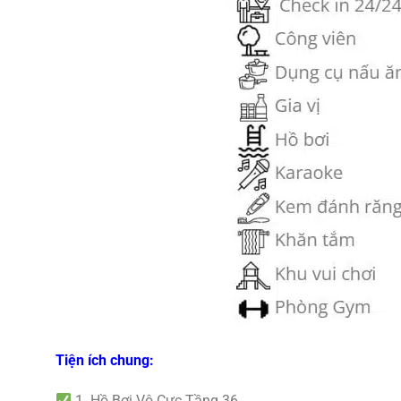
Tiện ích chung:
1. Hồ Bơi Vô Cực Tầng 36