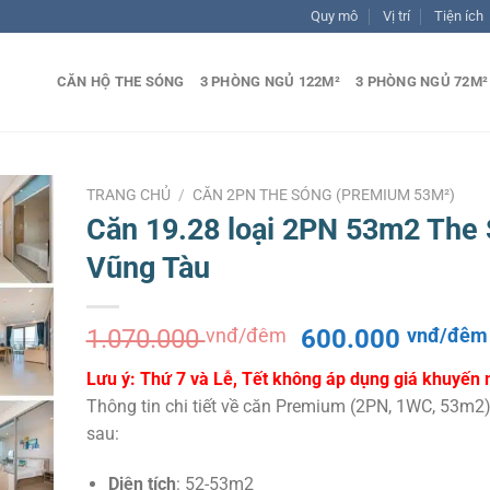
Quy mô
Vị trí
Tiện ích
CĂN HỘ THE SÓNG
3 PHÒNG NGỦ 122M²
3 PHÒNG NGỦ 72M²
TRANG CHỦ
/
CĂN 2PN THE SÓNG (PREMIUM 53M²)
Căn 19.28 loại 2PN 53m2 The
Vũng Tàu
Giá
1.070.000
vnđ/đêm
600.000
vnđ/đêm
gốc
Lưu ý: Thứ 7 và Lễ, Tết không áp dụng giá khuyến 
là:
Thông tin chi tiết về căn Premium (2PN, 1WC, 53m2
1.070.000 vnđ/
sau:
đêm.
Diện tích
: 52-53m2