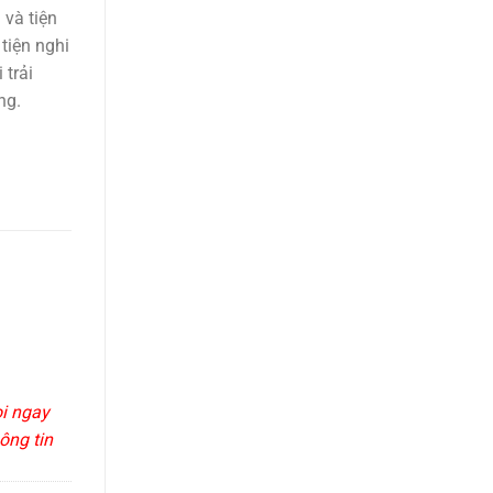
và tiện
 tiện nghi
 trải
ng.
ọi ngay
ông tin