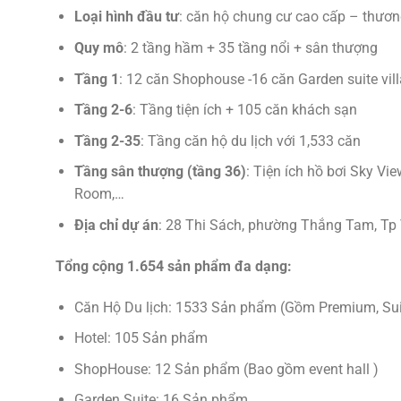
Loại hình đầu tư
: căn hộ chung cư cao cấp – thương
Quy mô
: 2 tầng hầm + 35 tầng nổi + sân thượng
Tầng 1
: 12 căn Shophouse -16 căn Garden suite vil
Tầng 2-6
: Tầng tiện ích + 105 căn khách sạn
Tầng 2-35
: Tầng căn hộ du lịch với 1,533 căn
Tầng sân thượng (tầng 36)
: Tiện ích hồ bơi Sky V
Room,…
Địa chỉ dự án
: 28 Thi Sách, phường Thắng Tam, Tp 
Tổng cộng 1.654 sản phẩm đa dạng:
Căn Hộ Du lịch: 1533 Sản phẩm (Gồm Premium, Suite
Hotel: 105 Sản phẩm
ShopHouse: 12 Sản phẩm (Bao gồm event hall )
Garden Suite: 16 Sản phẩm