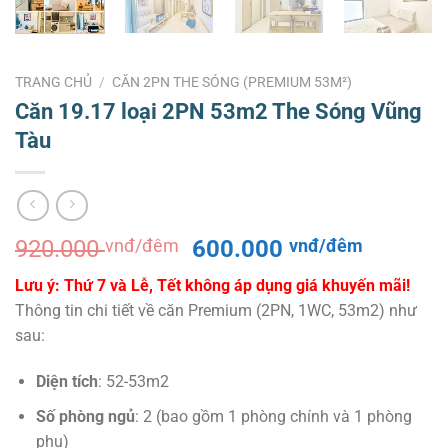
TRANG CHỦ
/
CĂN 2PN THE SÓNG (PREMIUM 53M²)
Căn 19.17 loại 2PN 53m2 The Sóng Vũng
Tàu
Giá
Giá
920.000
vnđ/đêm
600.000
vnđ/đêm
gốc
hiện
Lưu ý: Thứ 7 và Lễ, Tết không áp dụng giá khuyến mãi!
là:
tại
Thông tin chi tiết về căn Premium (2PN, 1WC, 53m2) như
920.000 vnđ/
là:
sau:
đêm.
600.000
đêm.
Diện tích
: 52-53m2
Số phòng ngủ
: 2 (bao gồm 1 phòng chính và 1 phòng
phụ)