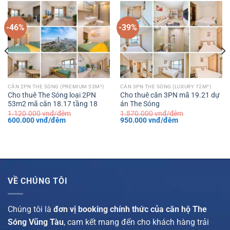
-46%
-39%
CĂN 2PN THE SÓNG (PREMIUM 53M²)
CĂN 3PN THE SÓNG (LUXURY 72M²)
Cho thuê The Sóng loại 2PN
Cho thuê căn 3PN mã 19.21 dự
53m2 mã căn 18.17 tầng 18
án The Sóng
1.120.000
vnđ/đêm
1.570.000
vnđ/đêm
Giá
Giá
Giá
Giá
600.000
vnđ/đêm
950.000
vnđ/đêm
gốc
hiện
gốc
hiện
là:
tại
là:
tại
1.120.000 vnđ/
là:
1.570.000 vnđ/
là:
đêm.
600.000 vnđ/
đêm.
950.000 vnđ/
đêm.
đêm.
VỀ CHÚNG TÔI
Chúng tôi là
đơn vị booking chính thức của căn hộ The
Sóng Vũng Tàu
, cam kết mang đến cho khách hàng trải