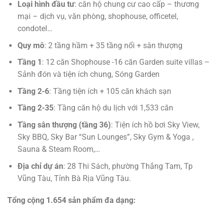
Loại hình đầu tư
: căn hộ chung cư cao cấp – thương
mại – dịch vụ, văn phòng, shophouse, officetel,
condotel…
Quy mô
: 2 tầng hầm + 35 tầng nổi + sân thượng
Tầng 1
: 12 căn Shophouse -16 căn Garden suite villas –
Sảnh đón và tiện ích chung, Sóng Garden
Tầng 2-6
: Tầng tiện ích + 105 căn khách sạn
Tầng 2-35
: Tầng căn hộ du lịch với 1,533 căn
Tầng sân thượng (tầng 36)
: Tiện ích hồ bơi Sky View,
Sky BBQ, Sky Bar “Sun Lounges”, Sky Gym & Yoga ,
Sauna & Steam Room,…
Địa chỉ dự án
: 28 Thi Sách, phường Thắng Tam, Tp
Vũng Tàu, Tỉnh Bà Rịa Vũng Tàu.
Tổng cộng 1.654 sản phẩm đa dạng: