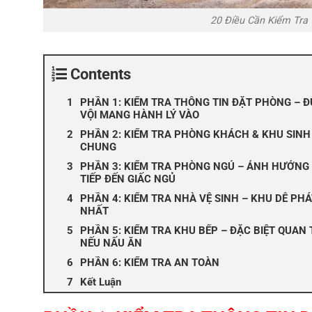
20 Điều Cần Kiểm Tra
Contents
PHẦN 1: KIỂM TRA THÔNG TIN ĐẶT PHÒNG – 
VỘI MANG HÀNH LÝ VÀO
PHẦN 2: KIỂM TRA PHÒNG KHÁCH & KHU SINH
CHUNG
PHẦN 3: KIỂM TRA PHÒNG NGỦ – ẢNH HƯỞNG
TIẾP ĐẾN GIẤC NGỦ
PHẦN 4: KIỂM TRA NHÀ VỆ SINH – KHU DỄ PHÁ
NHẤT
PHẦN 5: KIỂM TRA KHU BẾP – ĐẶC BIỆT QUAN
NẾU NẤU ĂN
PHẦN 6: KIỂM TRA AN TOÀN
Kết Luận