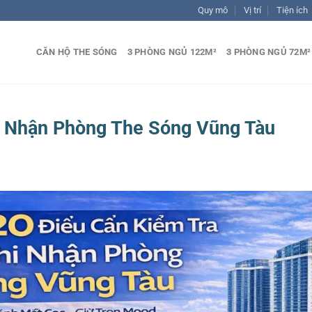
Quy mô
Vị trí
Tiện ích
CĂN HỘ THE SÓNG
3 PHÒNG NGỦ 122M²
3 PHÒNG NGỦ 72M²
i Nhận Phòng The Sóng Vũng Tàu