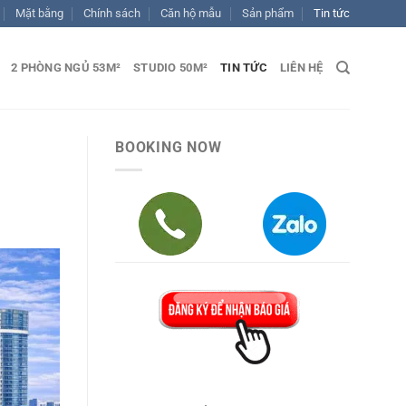
Mặt bằng
Chính sách
Căn hộ mẫu
Sản phẩm
Tin tức
2 PHÒNG NGỦ 53M²
STUDIO 50M²
TIN TỨC
LIÊN HỆ
BOOKING NOW