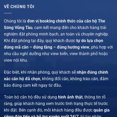
VỀ CHÚNG TÔI
Chúng tôi là
đơn vị booking chính thức của căn hộ The
Sóng Vũng Tàu
, cam kết mang đến cho khách hàng trải
nghiệm đặt phòng minh bạch, an toàn và chuyên nghiệp.
Khi đặt phòng tại đây, quý khách được
tự do lựa chọn
đúng mã căn – đúng tầng – đúng hướng view
, phù hợp với
nhu cầu nghỉ dưỡng như view biển, view thành phố hoặc
view nội khu.
Đặc biệt, khi nhận phòng, quý khách sẽ
nhận đúng chính
xác căn hộ đã chọn
, không đổi căn, không tráo căn, đảm
bảo đúng cam kết ngay từ đầu.
Toàn bộ căn hộ đều sử dụng
hình ảnh thật
, thông tin rõ
ràng, giúp khách hàng xem trước tình trạng thực tế trước
khi đặt. Bên cạnh đó, mỗi khách hàng đều được
quản gia
riêng đón tiếp và hỗ trợ xuyên suốt 24/7
, từ lúc nhận