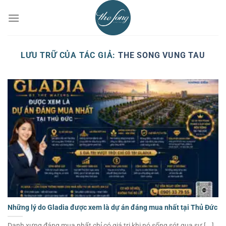
Chuyển
đến
nội
dung
LƯU TRỮ CỦA TÁC GIẢ:
THE SONG VUNG TAU
Những lý do Gladia được xem là dự án đáng mua nhất tại Thủ Đức
Danh xưng đáng mua nhất chỉ có giá trị khi nó sống sót qua sự [...]