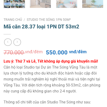
TRANG CHỦ
/
STUDIO THE SÓNG 1PN 50M²
Mã căn 28.37 loại 1PN DT 53m2
Giá
Giá
770.000
vnđ/đêm
550.000
vnđ/đêm
gốc
hiện
Lưu ý: Thứ 7 và Lễ, Tết không áp dụng giá khuyến mãi!
là:
tại
Căn hộ loại Studio tại Dự án The Sóng Vũng Tàu là một
770.000 vnđ/
là:
lựa chọn lý tưởng cho du khách độc hành hoặc cặp đôi
đêm.
550.000
mong muốn trải nghiệm kỳ nghỉ thoải mái và tiện nghi tại
đêm.
Vũng Tàu. Với diện tích rộng khoảng 50-53m2, căn phòng
này cung cấp đủ không gian cho 2-4 người.
Thông số chi tiết của căn Studio The Sóng như sau: