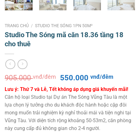
TRANG CHỦ
/
STUDIO THE SÓNG 1PN 50M²
Studio The Sóng mã căn 18.36 tầng 18
cho thuê
Giá
Giá
905.000
vnđ/đêm
550.000
vnđ/đêm
gốc
hiện
Lưu ý: Thứ 7 và Lễ, Tết không áp dụng giá khuyến mãi!
là:
tại
Căn hộ loại Studio tại Dự án The Sóng Vũng Tàu là một
905.000 vnđ/
là:
lựa chọn lý tưởng cho du khách độc hành hoặc cặp đôi
đêm.
550.000
mong muốn trải nghiệm kỳ nghỉ thoải mái và tiện nghi tại
đêm.
Vũng Tàu. Với diện tích rộng khoảng 50-53m2, căn phòng
này cung cấp đủ không gian cho 2-4 người.