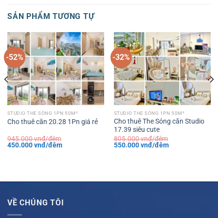
SẢN PHẨM TƯƠNG TỰ
-52%
-32%
STUDIO THE SÓNG 1PN 50M²
STUDIO THE SÓNG 1PN 50M²
Cho thuê The Sóng căn Studio
Cho thuê căn 20.28 1Pn giá rẻ
17.39 siêu cute
945.000
vnđ/đêm
805.000
vnđ/đêm
Giá
Giá
Giá
Giá
450.000
vnđ/đêm
550.000
vnđ/đêm
gốc
hiện
gốc
hiện
là:
tại
là:
tại
945.000 vnđ/
là:
805.000 vnđ/
là:
đêm.
450.000 vnđ/
đêm.
550.000 vnđ/
đêm.
đêm.
VỀ CHÚNG TÔI