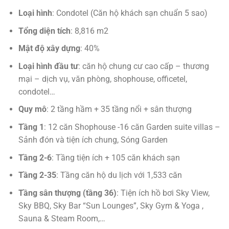
Loại hình
: Condotel (Căn hộ khách sạn chuẩn 5 sao)
Tổng diện tích
: 8,816 m2
Mật độ xây dựng
: 40%
Loại hình đầu tư
: căn hộ chung cư cao cấp – thương
mại – dịch vụ, văn phòng, shophouse, officetel,
condotel…
Quy mô
: 2 tầng hầm + 35 tầng nổi + sân thượng
Tầng 1
: 12 căn Shophouse -16 căn Garden suite villas –
Sảnh đón và tiện ích chung, Sóng Garden
Tầng 2-6
: Tầng tiện ích + 105 căn khách sạn
Tầng 2-35
: Tầng căn hộ du lịch với 1,533 căn
Tầng sân thượng (tầng 36)
: Tiện ích hồ bơi Sky View,
Sky BBQ, Sky Bar “Sun Lounges”, Sky Gym & Yoga ,
Sauna & Steam Room,…