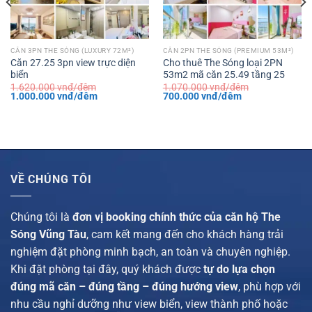
CĂN 3PN THE SÓNG (LUXURY 72M²)
CĂN 2PN THE SÓNG (PREMIUM 53M²)
Căn 27.25 3pn view trực diện
Cho thuê The Sóng loại 2PN
biển
53m2 mã căn 25.49 tầng 25
1.620.000
vnđ/đêm
1.070.000
vnđ/đêm
Giá
Giá
Giá
Giá
1.000.000
vnđ/đêm
700.000
vnđ/đêm
gốc
hiện
gốc
hiện
là:
tại
là:
tại
1.620.000 vnđ/
là:
1.070.000 vnđ/
là:
đêm.
1.000.000 vnđ/
đêm.
700.000 vnđ/
đêm.
đêm.
VỀ CHÚNG TÔI
Chúng tôi là
đơn vị booking chính thức của căn hộ The
Sóng Vũng Tàu
, cam kết mang đến cho khách hàng trải
nghiệm đặt phòng minh bạch, an toàn và chuyên nghiệp.
Khi đặt phòng tại đây, quý khách được
tự do lựa chọn
đúng mã căn – đúng tầng – đúng hướng view
, phù hợp với
nhu cầu nghỉ dưỡng như view biển, view thành phố hoặc