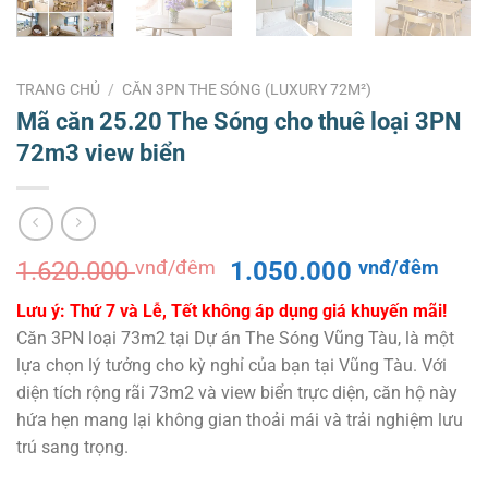
TRANG CHỦ
/
CĂN 3PN THE SÓNG (LUXURY 72M²)
Mã căn 25.20 The Sóng cho thuê loại 3PN
72m3 view biển
Giá
Giá
1.620.000
vnđ/đêm
1.050.000
vnđ/đêm
gốc
hiện
Lưu ý: Thứ 7 và Lễ, Tết không áp dụng giá khuyến mãi!
là:
tại
Căn 3PN loại 73m2 tại Dự án The Sóng Vũng Tàu, là một
1.620.000 vnđ/
là:
lựa chọn lý tưởng cho kỳ nghỉ của bạn tại Vũng Tàu. Với
đêm.
1.0
diện tích rộng rãi 73m2 và view biển trực diện, căn hộ này
đêm
hứa hẹn mang lại không gian thoải mái và trải nghiệm lưu
trú sang trọng.