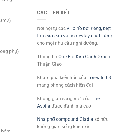
CÁC LIÊN KẾT
73m2)
Nơi hội tụ các
villa hồ bơi riêng, biệt
thự cao cấp và homestay chất lượng
cho mọi nhu cầu nghỉ dưỡng.
hòng phụ)
Thông tin
One Era Kim Oanh Group
Thuận Giao
Khám phá kiến trúc của
Emerald 68
mang phong cách hiện đại
Không gian sống mới của
The
Aspira
được đánh giá cao
Nhà phố compound Gladia
sở hữu
không gian sống khép kín.
y hôm