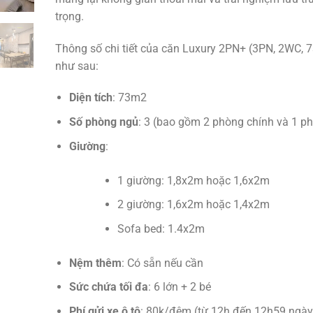
trọng.
Thông số chi tiết của căn Luxury 2PN+ (3PN, 2WC, 
như sau:
Diện tích
: 73m2
Số phòng ngủ
: 3 (bao gồm 2 phòng chính và 1 p
Giường
:
1 giường: 1,8x2m hoặc 1,6x2m
2 giường: 1,6x2m hoặc 1,4x2m
Sofa bed: 1.4x2m
Nệm thêm
: Có sẵn nếu cần
Sức chứa tối đa
: 6 lớn + 2 bé
Phí gửi xe ô tô
: 80k/đêm (từ 12h đến 12h59 ngà