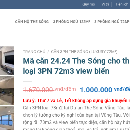
Quy mô
Vị trí
Tiện ích
CĂN HỘ THE SÓNG
3 PHÒNG NGỦ 122M²
3 PHÒNG NGỦ 72M²
TRANG CHỦ
/
CĂN 3PN THE SÓNG (LUXURY 72M²)
Mã căn 24.24 The Sóng cho t
loại 3PN 72m3 view biển
Giá
1.670.000
vnđ/đêm
1.000.000
vnđ/đ
gốc
Lưu ý: Thứ 7 và Lễ, Tết không áp dụng giá khuyến 
là:
Căn 3PN loại 73m2 tại Dự án The Sóng Vũng Tàu, là
1.670.000 vnđ/
chọn lý tưởng cho kỳ nghỉ của bạn tại Vũng Tàu. Với 
đêm.
rộng rãi 73m2 và view biển trực diện, căn hộ này hứ
mang lại không gian thoải mái và trải nghiệm lưu tr