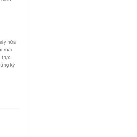
 này hứa
ải mái
 trực
hững kỷ