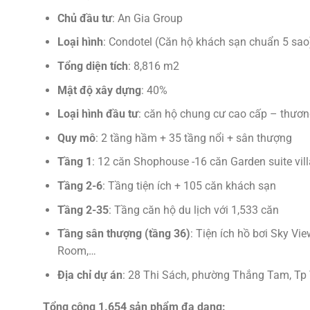
Chủ đầu tư
: An Gia Group
Loại hình
: Condotel (Căn hộ khách sạn chuẩn 5 sao
Tổng diện tích
: 8,816 m2
Mật độ xây dựng
: 40%
Loại hình đầu tư
: căn hộ chung cư cao cấp – thương
Quy mô
: 2 tầng hầm + 35 tầng nổi + sân thượng
Tầng 1
: 12 căn Shophouse -16 căn Garden suite vil
Tầng 2-6
: Tầng tiện ích + 105 căn khách sạn
Tầng 2-35
: Tầng căn hộ du lịch với 1,533 căn
Tầng sân thượng (tầng 36)
: Tiện ích hồ bơi Sky V
Room,…
Địa chỉ dự án
: 28 Thi Sách, phường Thắng Tam, Tp 
Tổng cộng 1.654 sản phẩm đa dạng: