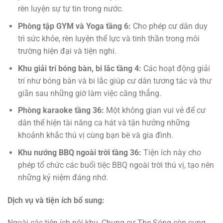
rèn luyện sự tự tin trong nước.
Phòng tập GYM và Yoga tầng 6:
Cho phép cư dân duy
trì sức khỏe, rèn luyện thể lực và tinh thần trong môi
trường hiện đại và tiện nghi.
Khu giải trí bóng bàn, bi lắc tầng 4:
Các hoạt động giải
trí như bóng bàn và bi lắc giúp cư dân tương tác và thư
giãn sau những giờ làm việc căng thẳng.
Phòng karaoke tầng 36:
Một không gian vui vẻ để cư
dân thể hiện tài năng ca hát và tận hưởng những
khoảnh khắc thú vị cùng bạn bè và gia đình.
Khu nướng BBQ ngoài trời tầng 36:
Tiện ích này cho
phép tổ chức các buổi tiệc BBQ ngoài trời thú vị, tạo nên
những kỷ niệm đáng nhớ.
Dịch vụ và tiện ích bổ sung:
Ngoài các tiện ích nội khu, Chung cư The Sóng còn cung