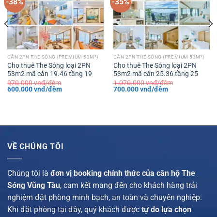
-38%
-35%
CĂN 2PN THE SÓNG (PREMIUM 53M²)
CĂN 2PN THE SÓNG (PREMIUM 53M²)
Cho thuê The Sóng loại 2PN
Cho thuê The Sóng loại 2PN
53m2 mã căn 19.46 tầng 19
53m2 mã căn 25.36 tầng 25
970.000
vnđ/đêm
1.070.000
vnđ/đêm
Giá
Giá
Giá
Giá
600.000
vnđ/đêm
700.000
vnđ/đêm
gốc
hiện
gốc
hiện
là:
tại
là:
tại
970.000 vnđ/
là:
1.070.000 vnđ/
là:
đêm.
600.000 vnđ/
đêm.
700.000 vnđ/
đêm.
đêm.
VỀ CHÚNG TÔI
Chúng tôi là
đơn vị booking chính thức của căn hộ The
Sóng Vũng Tàu
, cam kết mang đến cho khách hàng trải
nghiệm đặt phòng minh bạch, an toàn và chuyên nghiệp.
Khi đặt phòng tại đây, quý khách được
tự do lựa chọn