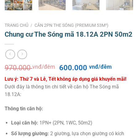
TRANG CHỦ
/
CĂN 2PN THE SÓNG (PREMIUM 53M²)
Chung cư The Sóng mã 18.12A 2PN 50m2
Giá
Giá
970.000
vnđ/đêm
600.000
vnđ/đêm
gốc
hiện
Lưu ý: Thứ 7 và Lễ, Tết không áp dụng giá khuyến mãi!
là:
tại
Dưới đây là thông tin chi tiết về căn hộ The Sóng mã
970.000 vnđ/
là:
18.12A:
đêm.
600.000
đêm.
Thông tin căn hộ:
Loại căn hộ:
1PN+ (2PN, 1WC, 50m2)
Số lượng giường:
2 giường, lựa chọn giường có kích