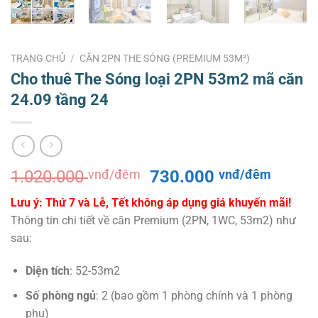
TRANG CHỦ
/
CĂN 2PN THE SÓNG (PREMIUM 53M²)
Cho thuê The Sóng loại 2PN 53m2 mã căn
24.09 tầng 24
Giá
Giá
1.020.000
vnđ/đêm
730.000
vnđ/đêm
gốc
hiện
Lưu ý: Thứ 7 và Lễ, Tết không áp dụng giá khuyến mãi!
là:
tại
Thông tin chi tiết về căn Premium (2PN, 1WC, 53m2) như
1.020.000 vnđ/
là:
sau:
đêm.
730.0
đêm.
Diện tích
: 52-53m2
Số phòng ngủ
: 2 (bao gồm 1 phòng chính và 1 phòng
phụ)