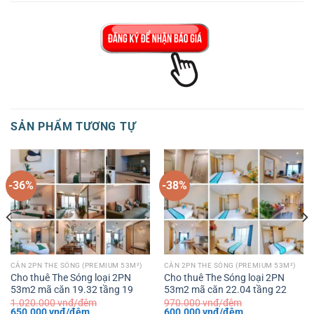
SẢN PHẨM TƯƠNG TỰ
-36%
-38%
CĂN 2PN THE SÓNG (PREMIUM 53M²)
CĂN 2PN THE SÓNG (PREMIUM 53M²)
Cho thuê The Sóng loại 2PN
Cho thuê The Sóng loại 2PN
53m2 mã căn 19.32 tầng 19
53m2 mã căn 22.04 tầng 22
1.020.000
vnđ/đêm
970.000
vnđ/đêm
Giá
Giá
Giá
Giá
650.000
vnđ/đêm
600.000
vnđ/đêm