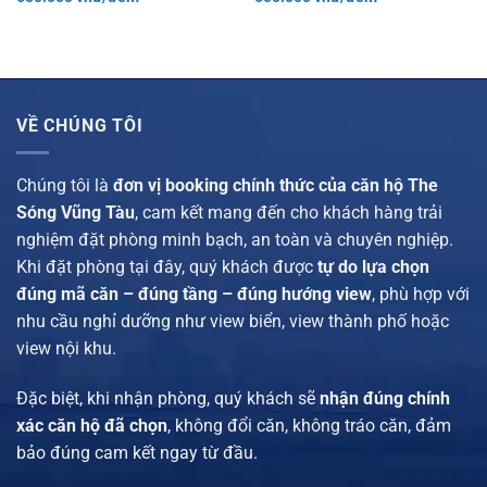
gốc
hiện
gốc
hiện
là:
tại
là:
tại
1.020.000 vnđ/
là:
970.000 vnđ/
là:
đêm.
650.000 vnđ/
đêm.
600.000 vnđ/
đêm.
đêm.
VỀ CHÚNG TÔI
Chúng tôi là
đơn vị booking chính thức của căn hộ The
Sóng Vũng Tàu
, cam kết mang đến cho khách hàng trải
nghiệm đặt phòng minh bạch, an toàn và chuyên nghiệp.
Khi đặt phòng tại đây, quý khách được
tự do lựa chọn
đúng mã căn – đúng tầng – đúng hướng view
, phù hợp với
nhu cầu nghỉ dưỡng như view biển, view thành phố hoặc
view nội khu.
Đặc biệt, khi nhận phòng, quý khách sẽ
nhận đúng chính
xác căn hộ đã chọn
, không đổi căn, không tráo căn, đảm
bảo đúng cam kết ngay từ đầu.