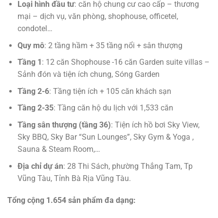
Loại hình đầu tư
: căn hộ chung cư cao cấp – thương
mại – dịch vụ, văn phòng, shophouse, officetel,
condotel…
Quy mô
: 2 tầng hầm + 35 tầng nổi + sân thượng
Tầng 1
: 12 căn Shophouse -16 căn Garden suite villas –
Sảnh đón và tiện ích chung, Sóng Garden
Tầng 2-6
: Tầng tiện ích + 105 căn khách sạn
Tầng 2-35
: Tầng căn hộ du lịch với 1,533 căn
Tầng sân thượng (tầng 36)
: Tiện ích hồ bơi Sky View,
Sky BBQ, Sky Bar “Sun Lounges”, Sky Gym & Yoga ,
Sauna & Steam Room,…
Địa chỉ dự án
: 28 Thi Sách, phường Thắng Tam, Tp
Vũng Tàu, Tỉnh Bà Rịa Vũng Tàu.
Tổng cộng 1.654 sản phẩm đa dạng: