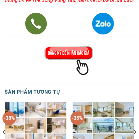
thông tin về The Sóng Vũng Tàu, hạn chế tối đa bị lừa đảo!
SẢN PHẨM TƯƠNG TỰ
-38%
-35%