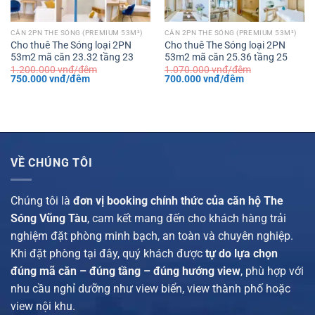
CĂN 2PN THE SÓNG (PREMIUM 53M²)
CĂN 2PN THE SÓNG (PREMIUM 53M²)
Cho thuê The Sóng loại 2PN
Cho thuê The Sóng loại 2PN
53m2 mã căn 23.32 tầng 23
53m2 mã căn 25.36 tầng 25
1.200.000
vnđ/đêm
1.070.000
vnđ/đêm
Giá
Giá
Giá
Giá
750.000
vnđ/đêm
700.000
vnđ/đêm
gốc
hiện
gốc
hiện
là:
tại
là:
tại
1.200.000 vnđ/
là:
1.070.000 vnđ/
là:
đêm.
750.000 vnđ/
đêm.
700.000 vnđ/
đêm.
đêm.
VỀ CHÚNG TÔI
Chúng tôi là
đơn vị booking chính thức của căn hộ The
Sóng Vũng Tàu
, cam kết mang đến cho khách hàng trải
nghiệm đặt phòng minh bạch, an toàn và chuyên nghiệp.
Khi đặt phòng tại đây, quý khách được
tự do lựa chọn
đúng mã căn – đúng tầng – đúng hướng view
, phù hợp với
nhu cầu nghỉ dưỡng như view biển, view thành phố hoặc
view nội khu.