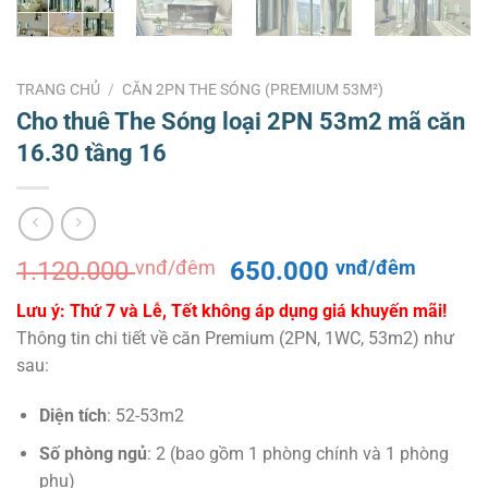
TRANG CHỦ
/
CĂN 2PN THE SÓNG (PREMIUM 53M²)
Cho thuê The Sóng loại 2PN 53m2 mã căn
16.30 tầng 16
Giá
Giá
1.120.000
vnđ/đêm
650.000
vnđ/đêm
gốc
hiện
Lưu ý: Thứ 7 và Lễ, Tết không áp dụng giá khuyến mãi!
là:
tại
Thông tin chi tiết về căn Premium (2PN, 1WC, 53m2) như
1.120.000 vnđ/
là:
sau:
đêm.
650.0
đêm.
Diện tích
: 52-53m2
Số phòng ngủ
: 2 (bao gồm 1 phòng chính và 1 phòng
phụ)