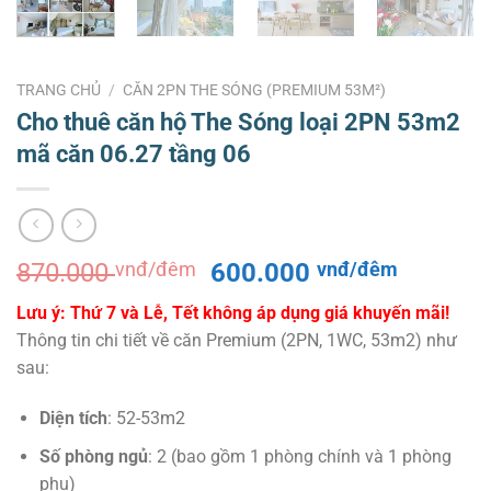
TRANG CHỦ
/
CĂN 2PN THE SÓNG (PREMIUM 53M²)
Cho thuê căn hộ The Sóng loại 2PN 53m2
mã căn 06.27 tầng 06
Giá
Giá
870.000
vnđ/đêm
600.000
vnđ/đêm
gốc
hiện
Lưu ý: Thứ 7 và Lễ, Tết không áp dụng giá khuyến mãi!
là:
tại
Thông tin chi tiết về căn Premium (2PN, 1WC, 53m2) như
870.000 vnđ/
là:
sau:
đêm.
600.000
đêm.
Diện tích
: 52-53m2
Số phòng ngủ
: 2 (bao gồm 1 phòng chính và 1 phòng
phụ)