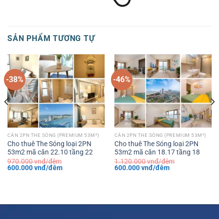
SẢN PHẨM TƯƠNG TỰ
-38%
-46%
CĂN 2PN THE SÓNG (PREMIUM 53M²)
CĂN 2PN THE SÓNG (PREMIUM 53M²)
Cho thuê The Sóng loại 2PN
Cho thuê The Sóng loại 2PN
53m2 mã căn 22.10 tầng 22
53m2 mã căn 18.17 tầng 18
970.000
vnđ/đêm
1.120.000
vnđ/đêm
Giá
Giá
Giá
Giá
600.000
vnđ/đêm
600.000
vnđ/đêm
gốc
hiện
gốc
hiện
là:
tại
là:
tại
970.000 vnđ/
là:
1.120.000 vnđ/
là:
đêm.
600.000 vnđ/
đêm.
600.000 vnđ/
đêm.
đêm.