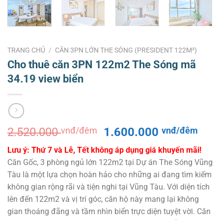
TRANG CHỦ
/
CĂN 3PN LỚN THE SÓNG (PRESIDENT 122M²)
Cho thuê căn 3PN 122m2 The Sóng mã
34.19 view biển
Giá
Giá
2.520.000
vnđ/đêm
1.600.000
vnđ/đêm
gốc
hiện
Lưu ý: Thứ 7 và Lễ, Tết không áp dụng giá khuyến mãi!
là:
tại
Căn Gốc, 3 phòng ngủ lớn 122m2 tại Dự án The Sóng Vũng
2.520.000 vnđ/
là:
Tàu là một lựa chọn hoàn hảo cho những ai đang tìm kiếm
đêm.
1.6
không gian rộng rãi và tiện nghi tại Vũng Tàu. Với diện tích
đêm
lên đến 122m2 và vị trí góc, căn hộ này mang lại không
gian thoáng đãng và tầm nhìn biển trực diện tuyệt vời. Căn