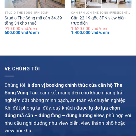
STUDIO THE SÓNG 1PN 50M²
CĂN 3PN LỚN THE SÓNG (PRESIDENT 122M²)
Studio The Sóng mã căn 34.39
Căn 22.19 gốc 3PN view biển
tầng 34 cho thuê
trực diện
910.000
vnđ/đêm
1.620.000
vnđ/đêm
Giá
Giá
Giá
Giá
600.000
vnđ/đêm
1.400.000
vnđ/đêm
gốc
hiện
gốc
hiện
là:
tại
là:
tại
910.000 vnđ/
là:
1.620.000 vnđ/
là:
đêm.
600.000 vnđ/
đêm.
1.400.000 vnđ
đêm.
đêm.
VỀ CHÚNG TÔI
Chúng tôi là
đơn vị booking chính thức của căn hộ The
Sóng Vũng Tàu
, cam kết mang đến cho khách hàng trải
nghiệm đặt phòng minh bạch, an toàn và chuyên nghiệp.
Khi đặt phòng tại đây, quý khách được
tự do lựa chọn
đúng mã căn – đúng tầng – đúng hướng view
, phù hợp với
nhu cầu nghỉ dưỡng như view biển, view thành phố hoặc
view nội khu.