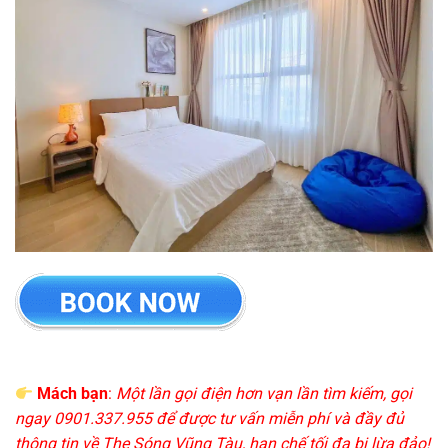
Mách bạn
:
Một lần gọi điện hơn vạn lần tìm kiếm, gọi
ngay 0901.337.955 để được tư vấn miễn phí và đầy đủ
thông tin về The Sóng Vũng Tàu, hạn chế tối đa bị lừa đảo!