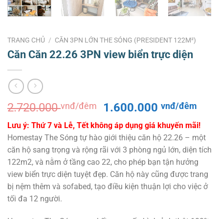
TRANG CHỦ
/
CĂN 3PN LỚN THE SÓNG (PRESIDENT 122M²)
Căn Căn 22.26 3PN view biển trực diện
Giá
Giá
2.720.000
vnđ/đêm
1.600.000
vnđ/đêm
gốc
hiện
Lưu ý: Thứ 7 và Lễ, Tết không áp dụng giá khuyến mãi!
là:
tại
Homestay The Sóng tự hào giới thiệu căn hộ 22.26 – một
2.720.000 vnđ/
là:
căn hộ sang trọng và rộng rãi với 3 phòng ngủ lớn, diện tích
đêm.
1.6
122m2, và nằm ở tầng cao 22, cho phép bạn tận hưởng
đêm
view biển trực diện tuyệt đẹp. Căn hộ này cũng được trang
bị nệm thêm và sofabed, tạo điều kiện thuận lợi cho việc ở
tối đa 12 người.