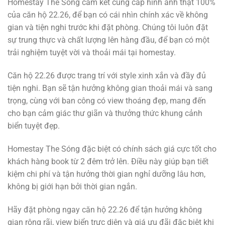
Homestay The Sóng cam kết cung cấp hình ảnh thật 100%
của căn hộ 22.26, để bạn có cái nhìn chính xác về không
gian và tiện nghi trước khi đặt phòng. Chúng tôi luôn đặt
sự trung thực và chất lượng lên hàng đầu, để bạn có một
trải nghiệm tuyệt vời và thoải mái tại homestay.
Căn hộ 22.26 được trang trí với style xinh xắn và đầy đủ
tiện nghi. Bạn sẽ tận hưởng không gian thoải mái và sang
trọng, cùng với ban công có view thoáng đẹp, mang đến
cho bạn cảm giác thư giãn và thưởng thức khung cảnh
biển tuyệt đẹp.
Homestay The Sóng đặc biệt có chính sách giá cực tốt cho
khách hàng book từ 2 đêm trở lên. Điều này giúp bạn tiết
kiệm chi phí và tận hưởng thời gian nghỉ dưỡng lâu hơn,
không bị giới hạn bởi thời gian ngắn.
Hãy đặt phòng ngay căn hộ 22.26 để tận hưởng không
gian rộng rãi, view biển trực diện và giá ưu đãi đặc biệt khi