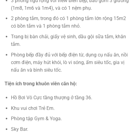
3 phòng ngủ rộng với view biển đẹp, bao gồm 3 giường
(1m8, 1m6 và 1m4), và có 1 nệm phụ.
2 phòng tắm, trong đó có 1 phòng tắm lớn rộng 15m2
có bồn tắm và 1 phòng tắm nhỏ.
Trang bị bàn chải, giấy vệ sinh, dầu gội sữa tắm, khăn
tắm.
Phòng bếp đầy đủ với bếp điện từ, dụng cụ nấu ăn, nồi
cơm điện, máy hút khói, lò vi sóng, ấm siêu tốc, gia vị
nấu ăn và bình siêu tốc.
Tiện ích trong khuôn viên căn hộ:
Hồ Bơi Vô Cực tầng thượng ở tầng 36.
Khu vui chơi Trẻ Em.
Phòng tập Gym & Yoga.
Sky Bar.