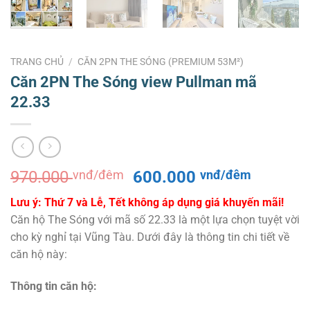
TRANG CHỦ
/
CĂN 2PN THE SÓNG (PREMIUM 53M²)
Căn 2PN The Sóng view Pullman mã
22.33
Giá
Giá
970.000
vnđ/đêm
600.000
vnđ/đêm
gốc
hiện
Lưu ý: Thứ 7 và Lễ, Tết không áp dụng giá khuyến mãi!
là:
tại
Căn hộ The Sóng với mã số 22.33 là một lựa chọn tuyệt vời
970.000 vnđ/
là:
cho kỳ nghỉ tại Vũng Tàu. Dưới đây là thông tin chi tiết về
đêm.
600.000
căn hộ này:
đêm.
Thông tin căn hộ: