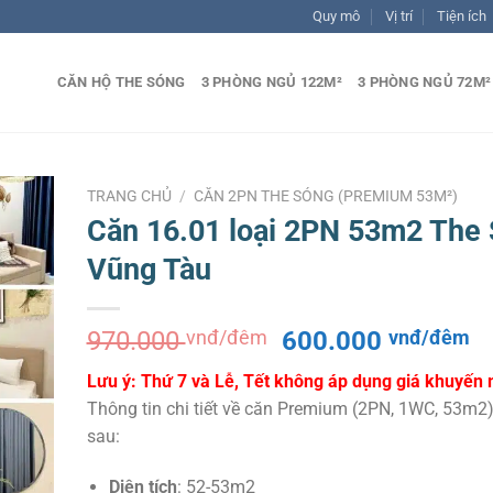
Quy mô
Vị trí
Tiện ích
CĂN HỘ THE SÓNG
3 PHÒNG NGỦ 122M²
3 PHÒNG NGỦ 72M²
TRANG CHỦ
/
CĂN 2PN THE SÓNG (PREMIUM 53M²)
Căn 16.01 loại 2PN 53m2 The
Vũng Tàu
Giá
G
970.000
vnđ/đêm
600.000
vnđ/đêm
gốc
h
Lưu ý: Thứ 7 và Lễ, Tết không áp dụng giá khuyến 
là:
tạ
Thông tin chi tiết về căn Premium (2PN, 1WC, 53m2
970.000 vnđ/
là
sau:
đêm.
6
đ
Diện tích
: 52-53m2