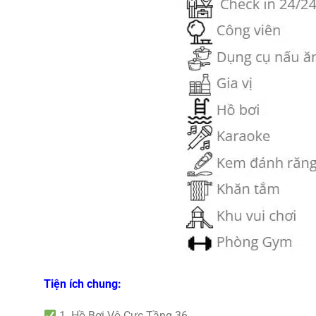
Tiện ích chung:
1. Hồ Bơi Vô Cực Tầng 36