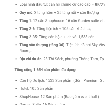
Loại hình đầu tư
: căn hộ chung cư cao cấp – thương
Quy mô
: 2 tầng hầm + 35 tầng nổi + sân thượng
Tầng 1
: 12 căn Shophouse -16 căn Garden suite vil
Tầng 2-6
: Tầng tiện ích + 105 căn khách sạn
Tầng 2-35
: Tầng căn hộ du lịch với 1,533 căn
Tầng sân thượng (tầng 36)
: Tiện ích hồ bơi Sky V
Room,…
Địa chỉ dự án
: 28 Thi Sách, phường Thắng Tam, Tp 
Tổng cộng 1.654 sản phẩm đa dạng:
Căn Hộ Du lịch: 1533 Sản phẩm (Gồm Premium, Suite
Hotel: 105 Sản phẩm
ShopHouse: 12 Sản phẩm (Bao gồm event hall )
Garden Suite: 16 Sản phẩm