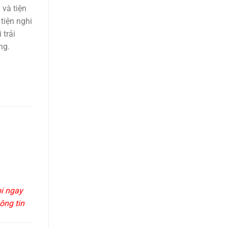
và tiện
 tiện nghi
 trải
ng.
ọi ngay
ông tin