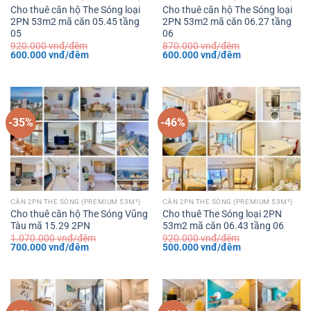
Cho thuê căn hộ The Sóng loại
Cho thuê căn hộ The Sóng loại
2PN 53m2 mã căn 05.45 tầng
2PN 53m2 mã căn 06.27 tầng
05
06
920.000
vnđ/đêm
870.000
vnđ/đêm
Giá
Giá
Giá
Giá
600.000
vnđ/đêm
600.000
vnđ/đêm
gốc
hiện
gốc
hiện
là:
tại
là:
tại
920.000 vnđ/
là:
870.000 vnđ/
là:
đêm.
600.000 vnđ/
đêm.
600.000 vnđ/
đêm.
đêm.
-35%
-46%
CĂN 2PN THE SÓNG (PREMIUM 53M²)
CĂN 2PN THE SÓNG (PREMIUM 53M²)
Cho thuê căn hộ The Sóng Vũng
Cho thuê The Sóng loại 2PN
Tàu mã 15.29 2PN
53m2 mã căn 06.43 tầng 06
1.070.000
vnđ/đêm
920.000
vnđ/đêm
Giá
Giá
Giá
Giá
700.000
vnđ/đêm
500.000
vnđ/đêm
gốc
hiện
gốc
hiện
là:
tại
là:
tại
1.070.000 vnđ/
là:
920.000 vnđ/
là:
đêm.
700.000 vnđ/
đêm.
500.000 vnđ/
đêm.
đêm.