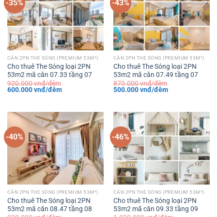
-35%
-43%
CĂN 2PN THE SÓNG (PREMIUM 53M²)
CĂN 2PN THE SÓNG (PREMIUM 53M²)
Cho thuê The Sóng loại 2PN
Cho thuê The Sóng loại 2PN
53m2 mã căn 07.33 tầng 07
53m2 mã căn 07.49 tầng 07
920.000
vnđ/đêm
870.000
vnđ/đêm
Giá
Giá
Giá
Giá
600.000
vnđ/đêm
500.000
vnđ/đêm
gốc
hiện
gốc
hiện
là:
tại
là:
tại
920.000 vnđ/
là:
870.000 vnđ/
là:
đêm.
600.000 vnđ/
đêm.
500.000 vnđ/
đêm.
đêm.
-40%
-46%
CĂN 2PN THE SÓNG (PREMIUM 53M²)
CĂN 2PN THE SÓNG (PREMIUM 53M²)
Cho thuê The Sóng loại 2PN
Cho thuê The Sóng loại 2PN
53m2 mã căn 08.47 tầng 08
53m2 mã căn 09.33 tầng 09