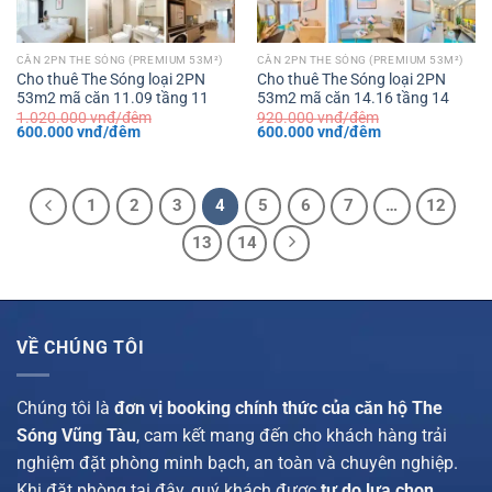
CĂN 2PN THE SÓNG (PREMIUM 53M²)
CĂN 2PN THE SÓNG (PREMIUM 53M²)
Cho thuê The Sóng loại 2PN
Cho thuê The Sóng loại 2PN
53m2 mã căn 11.09 tầng 11
53m2 mã căn 14.16 tầng 14
1.020.000
vnđ/đêm
920.000
vnđ/đêm
Giá
Giá
Giá
Giá
600.000
vnđ/đêm
600.000
vnđ/đêm
gốc
hiện
gốc
hiện
là:
tại
là:
tại
1.020.000 vnđ/
là:
920.000 vnđ/
là:
đêm.
600.000 vnđ/
đêm.
600.000 vnđ/
đêm.
đêm.
1
2
3
4
5
6
7
…
12
13
14
VỀ CHÚNG TÔI
Chúng tôi là
đơn vị booking chính thức của căn hộ The
Sóng Vũng Tàu
, cam kết mang đến cho khách hàng trải
nghiệm đặt phòng minh bạch, an toàn và chuyên nghiệp.
Khi đặt phòng tại đây, quý khách được
tự do lựa chọn