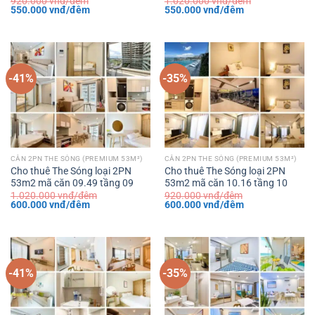
920.000
vnđ/đêm
1.020.000
vnđ/đêm
Giá
Giá
Giá
Giá
550.000
vnđ/đêm
550.000
vnđ/đêm
gốc
hiện
gốc
hiện
là:
tại
là:
tại
920.000 vnđ/
là:
1.020.000 vnđ/
là:
đêm.
550.000 vnđ/
đêm.
550.000 vnđ/
đêm.
đêm.
-41%
-35%
CĂN 2PN THE SÓNG (PREMIUM 53M²)
CĂN 2PN THE SÓNG (PREMIUM 53M²)
Cho thuê The Sóng loại 2PN
Cho thuê The Sóng loại 2PN
53m2 mã căn 09.49 tầng 09
53m2 mã căn 10.16 tầng 10
1.020.000
vnđ/đêm
920.000
vnđ/đêm
Giá
Giá
Giá
Giá
600.000
vnđ/đêm
600.000
vnđ/đêm
gốc
hiện
gốc
hiện
là:
tại
là:
tại
1.020.000 vnđ/
là:
920.000 vnđ/
là:
đêm.
600.000 vnđ/
đêm.
600.000 vnđ/
đêm.
đêm.
-41%
-35%