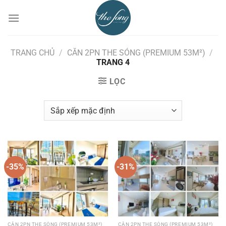
Chuyển
đến
nội
dung
TRANG CHỦ
/
CĂN 2PN THE SÓNG (PREMIUM 53M²)
/
TRANG 4
LỌC
-35%
-31%
CĂN 2PN THE SÓNG (PREMIUM 53M²)
CĂN 2PN THE SÓNG (PREMIUM 53M²)