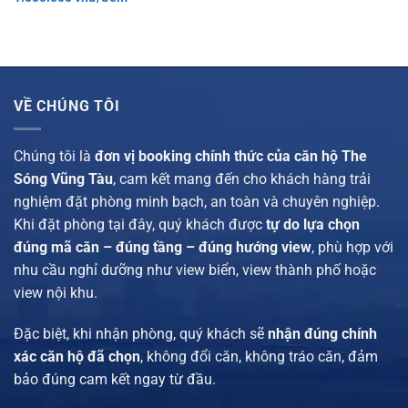
gốc
hiện
là:
tại
1.670.000 vnđ/
là:
đêm.
1.000.000 vnđ/
đêm.
VỀ CHÚNG TÔI
Chúng tôi là
đơn vị booking chính thức của căn hộ The
Sóng Vũng Tàu
, cam kết mang đến cho khách hàng trải
nghiệm đặt phòng minh bạch, an toàn và chuyên nghiệp.
Khi đặt phòng tại đây, quý khách được
tự do lựa chọn
đúng mã căn – đúng tầng – đúng hướng view
, phù hợp với
nhu cầu nghỉ dưỡng như view biển, view thành phố hoặc
view nội khu.
Đặc biệt, khi nhận phòng, quý khách sẽ
nhận đúng chính
xác căn hộ đã chọn
, không đổi căn, không tráo căn, đảm
bảo đúng cam kết ngay từ đầu.