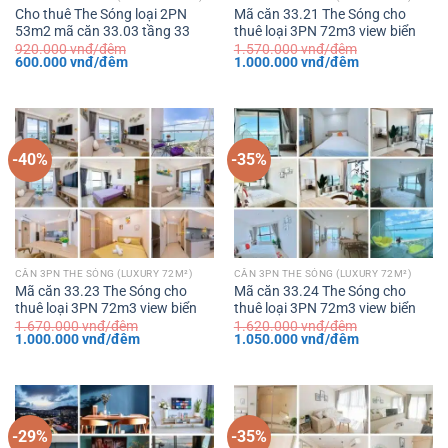
Cho thuê The Sóng loại 2PN
Mã căn 33.21 The Sóng cho
53m2 mã căn 33.03 tầng 33
thuê loại 3PN 72m3 view biển
920.000
vnđ/đêm
1.570.000
vnđ/đêm
Giá
Giá
Giá
Giá
600.000
vnđ/đêm
1.000.000
vnđ/đêm
gốc
hiện
gốc
hiện
là:
tại
là:
tại
920.000 vnđ/
là:
1.570.000 vnđ/
là:
đêm.
600.000 vnđ/
đêm.
1.000.000 vnđ
đêm.
đêm.
-40%
-35%
CĂN 3PN THE SÓNG (LUXURY 72M²)
CĂN 3PN THE SÓNG (LUXURY 72M²)
Mã căn 33.23 The Sóng cho
Mã căn 33.24 The Sóng cho
thuê loại 3PN 72m3 view biển
thuê loại 3PN 72m3 view biển
1.670.000
vnđ/đêm
1.620.000
vnđ/đêm
Giá
Giá
Giá
Giá
1.000.000
vnđ/đêm
1.050.000
vnđ/đêm
gốc
hiện
gốc
hiện
là:
tại
là:
tại
1.670.000 vnđ/
là:
1.620.000 vnđ/
là:
đêm.
1.000.000 vnđ/
đêm.
1.050.000 vnđ
đêm.
đêm.
-29%
-35%