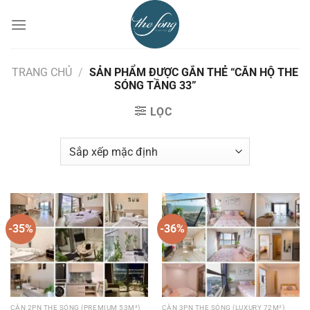
Chuyển
đến
nội
dung
TRANG CHỦ
/
SẢN PHẨM ĐƯỢC GẮN THẺ “CĂN HỘ THE
SÓNG TẦNG 33”
LỌC
-35%
-36%
CĂN 2PN THE SÓNG (PREMIUM 53M²)
CĂN 3PN THE SÓNG (LUXURY 72M²)