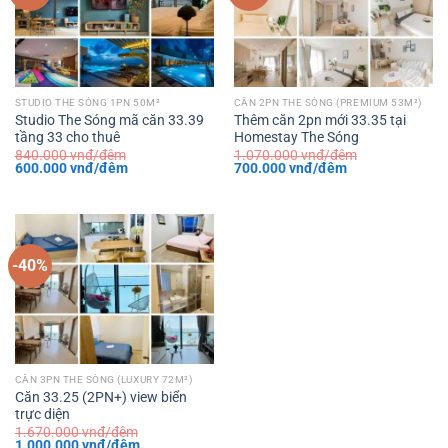
STUDIO THE SÓNG 1PN 50M²
CĂN 2PN THE SÓNG (PREMIUM 53M²)
Studio The Sóng mã căn 33.39
Thêm căn 2pn mới 33.35 tại
tầng 33 cho thuê
Homestay The Sóng
840.000
vnđ/đêm
1.070.000
vnđ/đêm
Giá
Giá
Giá
Giá
600.000
vnđ/đêm
700.000
vnđ/đêm
gốc
hiện
gốc
hiện
là:
tại
là:
tại
840.000 vnđ/
là:
1.070.000 vnđ/
là:
đêm.
600.000 vnđ/
đêm.
700.000 vnđ/
đêm.
đêm.
-40%
CĂN 3PN THE SÓNG (LUXURY 72M²)
Căn 33.25 (2PN+) view biển
trực diện
1.670.000
vnđ/đêm
Giá
Giá
1.000.000
vnđ/đêm