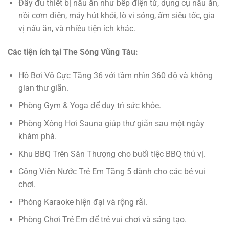
Đầy đủ thiết bị nấu ăn như bếp điện từ, dụng cụ nấu ăn,
nồi cơm điện, máy hút khói, lò vi sóng, ấm siêu tốc, gia
vị nấu ăn, và nhiều tiện ích khác.
Các tiện ích tại The Sóng Vũng Tàu:
Hồ Bơi Vô Cực Tầng 36 với tầm nhìn 360 độ và không
gian thư giãn.
Phòng Gym & Yoga để duy trì sức khỏe.
Phòng Xông Hơi Sauna giúp thư giãn sau một ngày
khám phá.
Khu BBQ Trên Sân Thượng cho buổi tiệc BBQ thú vị.
Công Viên Nước Trẻ Em Tầng 5 dành cho các bé vui
chơi.
Phòng Karaoke hiện đại và rộng rãi.
Phòng Chơi Trẻ Em để trẻ vui chơi và sáng tạo.