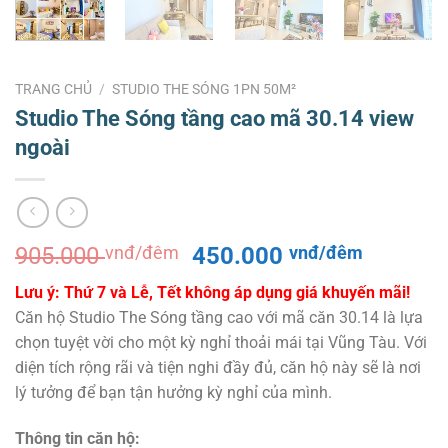
TRANG CHỦ
/
STUDIO THE SÓNG 1PN 50M²
Studio The Sóng tầng cao mã 30.14 view
ngoài
Giá
Giá
905.000
vnđ/đêm
450.000
vnđ/đêm
gốc
hiện
Lưu ý: Thứ 7 và Lễ, Tết không áp dụng giá khuyến mãi!
là:
tại
Căn hộ Studio The Sóng tầng cao với mã căn 30.14 là lựa
905.000 vnđ/
là:
chọn tuyệt vời cho một kỳ nghỉ thoải mái tại Vũng Tàu. Với
đêm.
450.000
diện tích rộng rãi và tiện nghi đầy đủ, căn hộ này sẽ là nơi
đêm.
lý tưởng để bạn tận hưởng kỳ nghỉ của mình.
Thông tin căn hộ: