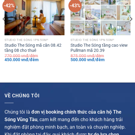
-42%
-43%
STUDIO THE SÓNG 1PN 50M²
STUDIO THE SÓNG 1PN 50M²
Studio The Sóng mã căn 08.42
Studio The Sóng tầng cao view
tầng 08 cho thuê
Pullman mã 20.39
770.000
vnđ/đêm
875.000
vnđ/đêm
Giá
Giá
Giá
Giá
450.000
vnđ/đêm
500.000
vnđ/đêm
gốc
hiện
gốc
hiện
là:
tại
là:
tại
770.000 vnđ/
là:
875.000 vnđ/
là:
đêm.
450.000 vnđ/
đêm.
500.000 vnđ/
đêm.
đêm.
VỀ CHÚNG TÔI
Chúng tôi là
đơn vị booking chính thức của căn hộ The
Sóng Vũng Tàu
, cam kết mang đến cho khách hàng trải
nghiệm đặt phòng minh bạch, an toàn và chuyên nghiệp.
Khi đặt phòng tại đây, quý khách được
tự do lựa chọn