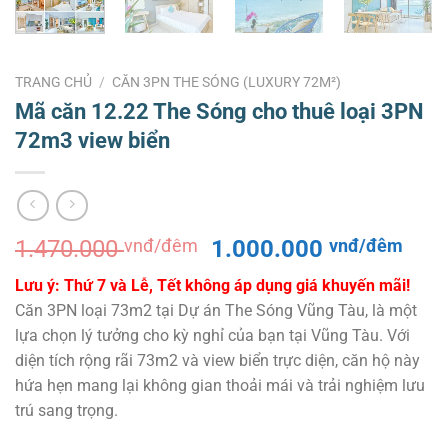
TRANG CHỦ
/
CĂN 3PN THE SÓNG (LUXURY 72M²)
Mã căn 12.22 The Sóng cho thuê loại 3PN
72m3 view biển
Giá
Giá
1.470.000
vnđ/đêm
1.000.000
vnđ/đêm
gốc
hiện
Lưu ý: Thứ 7 và Lễ, Tết không áp dụng giá khuyến mãi!
là:
tại
Căn 3PN loại 73m2 tại Dự án The Sóng Vũng Tàu, là một
1.470.000 vnđ/
là:
lựa chọn lý tưởng cho kỳ nghỉ của bạn tại Vũng Tàu. Với
đêm.
1.0
diện tích rộng rãi 73m2 và view biển trực diện, căn hộ này
đêm
hứa hẹn mang lại không gian thoải mái và trải nghiệm lưu
trú sang trọng.