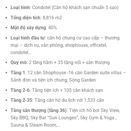
Loại hình
: Condotel (Căn hộ khách sạn chuẩn 5 sao)
Tổng diện tích
: 8,816 m2
Mật độ xây dựng
: 40%
Loại hình đầu tư
: căn hộ chung cư cao cấp – thương
mại – dịch vụ, văn phòng, shophouse, officetel,
condotel…
Quy mô
: 2 tầng hầm + 35 tầng nổi + sân thượng
Tầng 1
: 12 căn Shophouse -16 căn Garden suite villas –
Sảnh đón và tiện ích chung, Sóng Garden
Tầng 2-6
: Tầng tiện ích + 105 căn khách sạn
Tầng 2-35
: Tầng căn hộ du lịch với 1,533 căn
Tầng sân thượng (tầng 36)
: Tiện ích hồ bơi Sky View,
Sky BBQ, Sky Bar “Sun Lounges”, Sky Gym & Yoga ,
Sauna & Steam Room,…