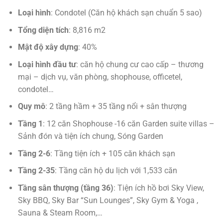
Loại hình
: Condotel (Căn hộ khách sạn chuẩn 5 sao)
Tổng diện tích
: 8,816 m2
Mật độ xây dựng
: 40%
Loại hình đầu tư
: căn hộ chung cư cao cấp – thương
mại – dịch vụ, văn phòng, shophouse, officetel,
condotel…
Quy mô
: 2 tầng hầm + 35 tầng nổi + sân thượng
Tầng 1
: 12 căn Shophouse -16 căn Garden suite villas –
Sảnh đón và tiện ích chung, Sóng Garden
Tầng 2-6
: Tầng tiện ích + 105 căn khách sạn
Tầng 2-35
: Tầng căn hộ du lịch với 1,533 căn
Tầng sân thượng (tầng 36)
: Tiện ích hồ bơi Sky View,
Sky BBQ, Sky Bar “Sun Lounges”, Sky Gym & Yoga ,
Sauna & Steam Room,…