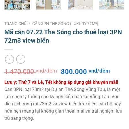
TRANG CHỦ
/
CĂN 3PN THE SÓNG (LUXURY 72M²)
Mã căn 07.22 The Sóng cho thuê loại 3PN
72m3 view biển
Giá
Giá
1.470.000
vnđ/đêm
800.000
vnđ/đêm
gốc
hiện
Lưu ý: Thứ 7 và Lễ, Tết không áp dụng giá khuyến mãi!
là:
tại
Căn 3PN loại 73m2 tại Dự án The Sóng Vũng Tàu, là một
1.470.000 vnđ/
là:
lựa chọn lý tưởng cho kỳ nghỉ của bạn tại Vũng Tàu. Với
đêm.
800.0
diện tích rộng rãi 73m2 và view biển trực diện, căn hộ này
đêm.
hứa hẹn mang lại không gian thoải mái và trải nghiệm lưu
trú sang trọng.