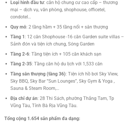
Loại hình đầu tư
: căn hộ chung cư cao cấp – thương
mại – dịch vụ, văn phòng, shophouse, officetel,
condotel…
Quy mô
: 2 tầng hầm + 35 tầng nổi + sân thượng
Tầng 1
: 12 căn Shophouse -16 căn Garden suite villas –
Sảnh đón và tiện ích chung, Sóng Garden
Tầng 2-6
: Tầng tiện ích + 105 căn khách sạn
Tầng 2-35
: Tầng căn hộ du lịch với 1,533 căn
Tầng sân thượng (tầng 36)
: Tiện ích hồ bơi Sky View,
Sky BBQ, Sky Bar “Sun Lounges”, Sky Gym & Yoga ,
Sauna & Steam Room,…
Địa chỉ dự án
: 28 Thi Sách, phường Thắng Tam, Tp
Vũng Tàu, Tỉnh Bà Rịa Vũng Tàu.
Tổng cộng 1.654 sản phẩm đa dạng: