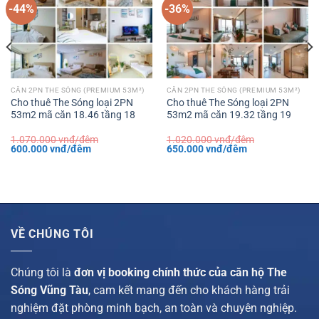
-44%
-36%
CĂN 2PN THE SÓNG (PREMIUM 53M²)
CĂN 2PN THE SÓNG (PREMIUM 53M²)
Cho thuê The Sóng loại 2PN
Cho thuê The Sóng loại 2PN
53m2 mã căn 18.46 tầng 18
53m2 mã căn 19.32 tầng 19
1.070.000
vnđ/đêm
1.020.000
vnđ/đêm
Giá
Giá
Giá
Giá
600.000
vnđ/đêm
650.000
vnđ/đêm
gốc
hiện
gốc
hiện
là:
tại
là:
tại
1.070.000 vnđ/
là:
1.020.000 vnđ/
là:
đêm.
600.000 vnđ/
đêm.
650.000 vnđ/
đêm.
đêm.
VỀ CHÚNG TÔI
Chúng tôi là
đơn vị booking chính thức của căn hộ The
Sóng Vũng Tàu
, cam kết mang đến cho khách hàng trải
nghiệm đặt phòng minh bạch, an toàn và chuyên nghiệp.