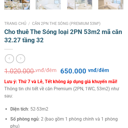
TRANG CHỦ
/
CĂN 2PN THE SÓNG (PREMIUM 53M²)
Cho thuê The Sóng loại 2PN 53m2 mã căn
32.27 tầng 32
Giá
Giá
1.020.000
vnđ/đêm
650.000
vnđ/đêm
gốc
hiện
Lưu ý: Thứ 7 và Lễ, Tết không áp dụng giá khuyến mãi!
là:
tại
Thông tin chi tiết về căn Premium (2PN, 1WC, 53m2) như
1.020.000 vnđ/
là:
sau:
đêm.
650.0
đêm.
Diện tích
: 52-53m2
Số phòng ngủ
: 2 (bao gồm 1 phòng chính và 1 phòng
phụ)