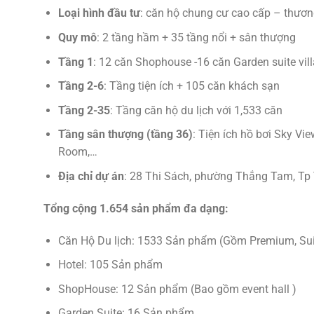
Loại hình đầu tư
: căn hộ chung cư cao cấp – thương
Quy mô
: 2 tầng hầm + 35 tầng nổi + sân thượng
Tầng 1
: 12 căn Shophouse -16 căn Garden suite vil
Tầng 2-6
: Tầng tiện ích + 105 căn khách sạn
Tầng 2-35
: Tầng căn hộ du lịch với 1,533 căn
Tầng sân thượng (tầng 36)
: Tiện ích hồ bơi Sky V
Room,…
Địa chỉ dự án
: 28 Thi Sách, phường Thắng Tam, Tp 
Tổng cộng 1.654 sản phẩm đa dạng:
Căn Hộ Du lịch: 1533 Sản phẩm (Gồm Premium, Suite
Hotel: 105 Sản phẩm
ShopHouse: 12 Sản phẩm (Bao gồm event hall )
Garden Suite: 16 Sản phẩm