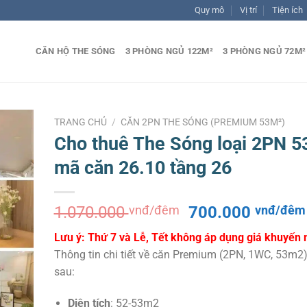
Quy mô
Vị trí
Tiện ích
CĂN HỘ THE SÓNG
3 PHÒNG NGỦ 122M²
3 PHÒNG NGỦ 72M²
TRANG CHỦ
/
CĂN 2PN THE SÓNG (PREMIUM 53M²)
Cho thuê The Sóng loại 2PN 
mã căn 26.10 tầng 26
Giá
1.070.000
vnđ/đêm
700.000
vnđ/đêm
gốc
Lưu ý: Thứ 7 và Lễ, Tết không áp dụng giá khuyến 
là:
Thông tin chi tiết về căn Premium (2PN, 1WC, 53m2
1.070.000 vnđ/
sau:
đêm.
Diện tích
: 52-53m2