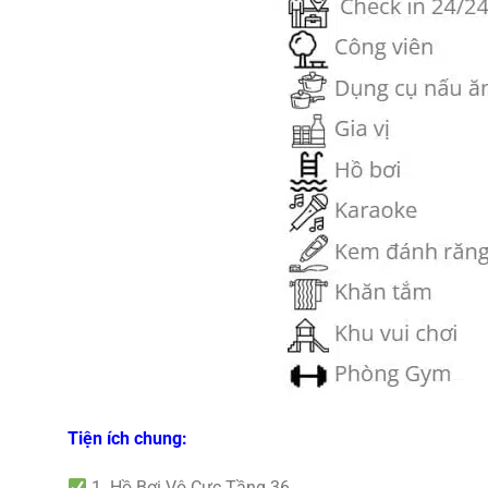
Tiện ích chung:
1. Hồ Bơi Vô Cực Tầng 36