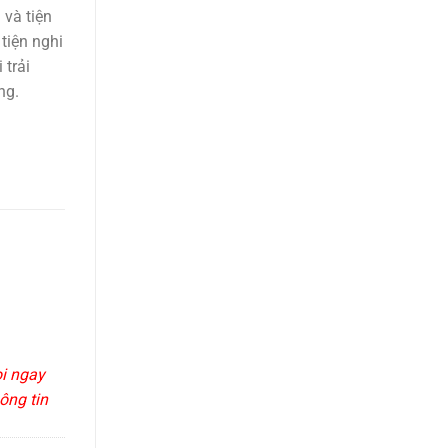
và tiện
 tiện nghi
 trải
ng.
ọi ngay
ông tin