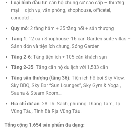
Loại hình đầu tư
: căn hộ chung cư cao cấp – thương
mại – dịch vụ, văn phòng, shophouse, officetel,
condotel…
Quy mô
: 2 tầng hầm + 35 tầng nổi + sân thượng
Tầng 1
: 12 căn Shophouse -16 căn Garden suite villas –
Sảnh đón và tiện ích chung, Sóng Garden
Tầng 2-6
: Tầng tiện ích + 105 căn khách sạn
Tầng 2-35
: Tầng căn hộ du lịch với 1,533 căn
Tầng sân thượng (tầng 36)
: Tiện ích hồ bơi Sky View,
Sky BBQ, Sky Bar “Sun Lounges”, Sky Gym & Yoga ,
Sauna & Steam Room,…
Địa chỉ dự án
: 28 Thi Sách, phường Thắng Tam, Tp
Vũng Tàu, Tỉnh Bà Rịa Vũng Tàu.
Tổng cộng 1.654 sản phẩm đa dạng: