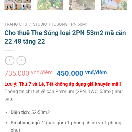
TRANG CHỦ
/
STUDIO THE SÓNG 1PN 50M²
Cho thuê The Sóng loại 2PN 53m2 mã căn
22.48 tầng 22
Giá
Giá
735.000
vnđ/đêm
450.000
vnđ/đêm
gốc
hiện
Lưu ý: Thứ 7 và Lễ, Tết không áp dụng giá khuyến mãi!
là:
tại
Thông tin chi tiết về căn Premium (2PN, 1WC, 53m2) như
735.000 vnđ/
là:
sau:
đêm.
450.000
đêm.
Diện tích
: 52-53m2
Số phòng ngủ
: 2 (bao gồm 1 phòng chính và 1 phòng
phụ)