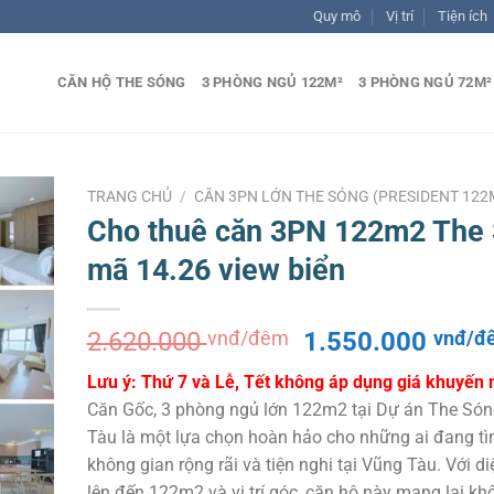
Quy mô
Vị trí
Tiện ích
CĂN HỘ THE SÓNG
3 PHÒNG NGỦ 122M²
3 PHÒNG NGỦ 72M²
TRANG CHỦ
/
CĂN 3PN LỚN THE SÓNG (PRESIDENT 122
Cho thuê căn 3PN 122m2 The
mã 14.26 view biển
Giá
2.620.000
vnđ/đêm
1.550.000
vnđ/đ
gốc
Lưu ý: Thứ 7 và Lễ, Tết không áp dụng giá khuyến 
là:
Căn Gốc, 3 phòng ngủ lớn 122m2 tại Dự án The Só
2.620.000 vnđ/
Tàu là một lựa chọn hoàn hảo cho những ai đang t
đêm.
không gian rộng rãi và tiện nghi tại Vũng Tàu. Với di
lên đến 122m2 và vị trí góc, căn hộ này mang lại kh