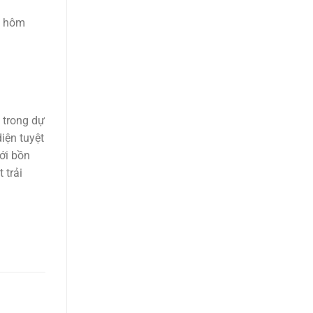
y hôm
t trong dự
iện tuyệt
với bồn
 trải