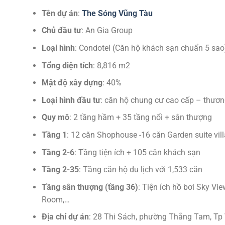
Tên dự án
:
The Sóng Vũng Tàu
Chủ đầu tư
: An Gia Group
Loại hình
: Condotel (Căn hộ khách sạn chuẩn 5 sao
Tổng diện tích
: 8,816 m2
Mật độ xây dựng
: 40%
Loại hình đầu tư
: căn hộ chung cư cao cấp – thương
Quy mô
: 2 tầng hầm + 35 tầng nổi + sân thượng
Tầng 1
: 12 căn Shophouse -16 căn Garden suite vil
Tầng 2-6
: Tầng tiện ích + 105 căn khách sạn
Tầng 2-35
: Tầng căn hộ du lịch với 1,533 căn
Tầng sân thượng (tầng 36)
: Tiện ích hồ bơi Sky V
Room,…
Địa chỉ dự án
: 28 Thi Sách, phường Thắng Tam, Tp 