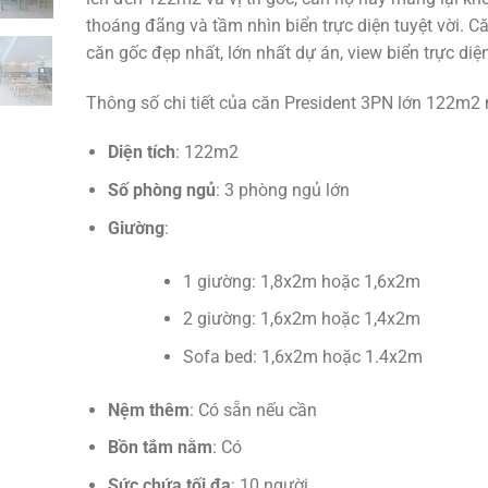
thoáng đãng và tầm nhìn biển trực diện tuyệt vời. Că
căn gốc đẹp nhất, lớn nhất dự án, view biển trực diện
Thông số chi tiết của căn President 3PN lớn 122m2 
Diện tích
: 122m2
Số phòng ngủ
: 3 phòng ngủ lớn
Giường
:
1 giường: 1,8x2m hoặc 1,6x2m
2 giường: 1,6x2m hoặc 1,4x2m
Sofa bed: 1,6x2m hoặc 1.4x2m
Nệm thêm
: Có sẵn nếu cần
Bồn tắm nằm
: Có
Sức chứa tối đa
: 10 người