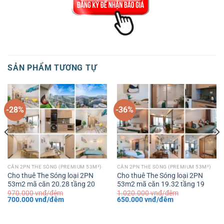
SẢN PHẨM TƯƠNG TỰ
-28%
-36%
CĂN 2PN THE SÓNG (PREMIUM 53M²)
CĂN 2PN THE SÓNG (PREMIUM 53M²)
Cho thuê The Sóng loại 2PN
Cho thuê The Sóng loại 2PN
53m2 mã căn 20.28 tầng 20
53m2 mã căn 19.32 tầng 19
970.000
vnđ/đêm
1.020.000
vnđ/đêm
Giá
Giá
Giá
Giá
700.000
vnđ/đêm
650.000
vnđ/đêm
gốc
hiện
gốc
hiện
là:
tại
là:
tại
970.000 vnđ/
là:
1.020.000 vnđ/
là: