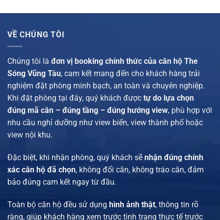
đêm.
700.000 vnđ/
đêm.
650.000 vnđ/
đêm.
đêm.
VỀ CHÚNG TÔI
Chúng tôi là
đơn vị booking chính thức của căn hộ The
Sóng Vũng Tàu
, cam kết mang đến cho khách hàng trải
nghiệm đặt phòng minh bạch, an toàn và chuyên nghiệp.
Khi đặt phòng tại đây, quý khách được
tự do lựa chọn
đúng mã căn – đúng tầng – đúng hướng view
, phù hợp với
nhu cầu nghỉ dưỡng như view biển, view thành phố hoặc
view nội khu.
Đặc biệt, khi nhận phòng, quý khách sẽ
nhận đúng chính
xác căn hộ đã chọn
, không đổi căn, không tráo căn, đảm
bảo đúng cam kết ngay từ đầu.
Toàn bộ căn hộ đều sử dụng
hình ảnh thật
, thông tin rõ
ràng, giúp khách hàng xem trước tình trạng thực tế trước