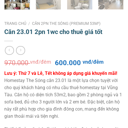
TRANG CHỦ
/
CĂN 2PN THE SÓNG (PREMIUM 53M²)
Căn 23.01 2pn 1wc cho thuê giá tốt
Giá
Giá
970.000
vnđ/đêm
600.000
vnđ/đêm
gốc
hiện
Lưu ý: Thứ 7 và Lễ, Tết không áp dụng giá khuyến mãi!
là:
tại
Homestay The Sóng căn 23.01 là một lựa chọn tuyệt vời
970.000 vnđ/
là:
cho quý khách hàng có nhu cầu thuê homestay tại Vũng
đêm.
600.000
Tàu. Căn hộ có diện tích 53m2, bao gồm 2 phòng ngủ và 1
đêm.
sofa bed, đủ cho 3 người lớn và 2 em bé. Đặc biệt, căn hộ
này rất phù hợp cho gia đình đông con, mang đến không
gian thoải mái và tiện nghi.