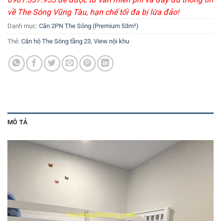
về The Sóng Vũng Tàu, hạn chế tối đa bị lừa đảo!
Danh mục:
Căn 2PN The Sóng (Premium 53m²)
Thẻ:
Căn hộ The Sóng tầng 23
,
View nội khu
MÔ TẢ