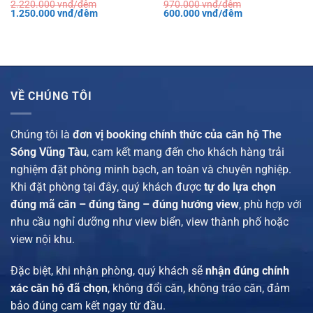
2.220.000
vnđ/đêm
970.000
vnđ/đêm
Giá
Giá
Giá
Giá
1.250.000
vnđ/đêm
600.000
vnđ/đêm
gốc
hiện
gốc
hiện
là:
tại
là:
tại
2.220.000 vnđ/
là:
970.000 vnđ/
là:
đêm.
1.250.000 vnđ/
đêm.
600.000 vnđ/
đêm.
đêm.
VỀ CHÚNG TÔI
Chúng tôi là
đơn vị booking chính thức của căn hộ The
Sóng Vũng Tàu
, cam kết mang đến cho khách hàng trải
nghiệm đặt phòng minh bạch, an toàn và chuyên nghiệp.
Khi đặt phòng tại đây, quý khách được
tự do lựa chọn
đúng mã căn – đúng tầng – đúng hướng view
, phù hợp với
nhu cầu nghỉ dưỡng như view biển, view thành phố hoặc
view nội khu.
Đặc biệt, khi nhận phòng, quý khách sẽ
nhận đúng chính
xác căn hộ đã chọn
, không đổi căn, không tráo căn, đảm
bảo đúng cam kết ngay từ đầu.