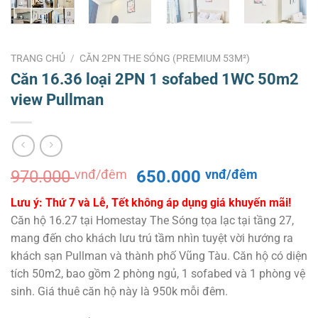
TRANG CHỦ
/
CĂN 2PN THE SÓNG (PREMIUM 53M²)
Căn 16.36 loại 2PN 1 sofabed 1WC 50m2
view Pullman
Giá
Giá
970.000
vnđ/đêm
650.000
vnđ/đêm
gốc
hiện
Lưu ý: Thứ 7 và Lễ, Tết không áp dụng giá khuyến mãi!
là:
tại
Căn hộ 16.27 tại Homestay The Sóng tọa lạc tại tầng 27,
970.000 vnđ/
là:
mang đến cho khách lưu trú tầm nhìn tuyệt vời hướng ra
đêm.
650.000
khách sạn Pullman và thành phố Vũng Tàu. Căn hộ có diện
đêm.
tích 50m2, bao gồm 2 phòng ngủ, 1 sofabed và 1 phòng vệ
sinh. Giá thuê căn hộ này là 950k mỗi đêm.