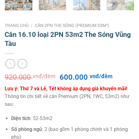
TRANG CHỦ
/
CĂN 2PN THE SÓNG (PREMIUM 53M²)
Căn 16.10 loại 2PN 53m2 The Sóng Vũng
Tàu
Giá
Giá
920.000
vnđ/đêm
600.000
vnđ/đêm
gốc
hiện
Lưu ý: Thứ 7 và Lễ, Tết không áp dụng giá khuyến mãi!
là:
tại
Thông tin chi tiết về căn Premium (2PN, 1WC, 53m2) như
920.000 vnđ/
là:
sau:
đêm.
600.000
đêm.
Diện tích
: 52-53m2
Số phòng ngủ
: 2 (bao gồm 1 phòng chính và 1 phòng
phụ)