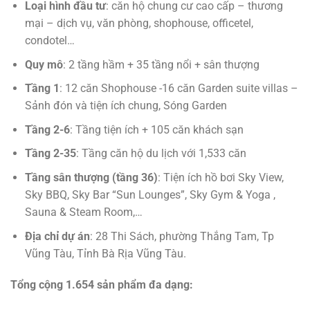
Loại hình đầu tư
: căn hộ chung cư cao cấp – thương
mại – dịch vụ, văn phòng, shophouse, officetel,
condotel…
Quy mô
: 2 tầng hầm + 35 tầng nổi + sân thượng
Tầng 1
: 12 căn Shophouse -16 căn Garden suite villas –
Sảnh đón và tiện ích chung, Sóng Garden
Tầng 2-6
: Tầng tiện ích + 105 căn khách sạn
Tầng 2-35
: Tầng căn hộ du lịch với 1,533 căn
Tầng sân thượng (tầng 36)
: Tiện ích hồ bơi Sky View,
Sky BBQ, Sky Bar “Sun Lounges”, Sky Gym & Yoga ,
Sauna & Steam Room,…
Địa chỉ dự án
: 28 Thi Sách, phường Thắng Tam, Tp
Vũng Tàu, Tỉnh Bà Rịa Vũng Tàu.
Tổng cộng 1.654 sản phẩm đa dạng: